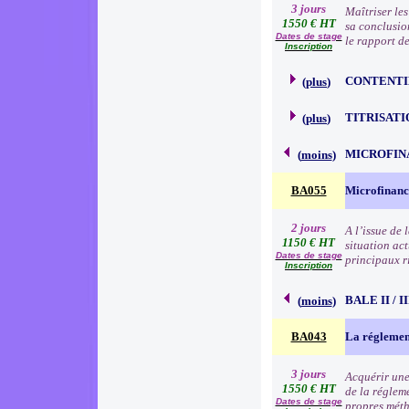
3 jours
Maîtriser le
1550 € HT
sa conclusion
Dates de stage
le rapport de
Inscription
CONTENTI
(
plus
)
TITRISATI
(
plus
)
MICROFIN
(
moins
)
BA055
Microfinanc
2 jours
A l’issue de
1150 € HT
situation act
Dates de stage
principaux r
Inscription
BALE II / 
(
moins
)
BA043
La réglemen
3 jours
Acquérir une
1550 € HT
de la régleme
Dates de stage
propres méth