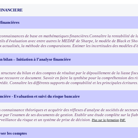
FINANCIERE
 financières
 connaissances de base en mathématiques financières.Connaître la rentabilité de la
utils d'évaluation avec entre autres le MEDAF de Sharpe, le modèle de Black et Sho
x actualisés, la méthode des comparaisons. Estimer les incertitudes des modèles d'
n bilan – Initiation à l’analyse financière
structure du bilan et des comptes de résultat par le dépouillement de la liasse fisca
ue recouvre ce document. Savoir en faire la synthèse pour la compréhension des ris
rédit. Connaître les différents supports de comptabilité et les principales écritures
ncière - Evaluation et suivi du risque bancaire
 connaissance théoriques et acquérir des réflexes d'analyse de sociétés de secteurs
se par l'examen de ses documents de gestion. Etablir une étude complète sur la fiab
rveillance du risque et un système de prise de décision.
Plus sur la formation
PdF.
yser les comptes