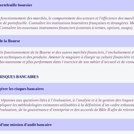
ortefeuille boursier
 fonctionnement des marchés, le comportement des acteurs et l'efficience des march
e de portefeuille. Connaître les institutions boursières françaises et étrangères. Ma
 Connaître les nouveaux instruments financiers (contrats à termes, options, swaps).
de la Bourse
e fonctionnement de la Bourse et des autres marchés financiers, l’enchaînement des
es techniques et des produits. Amener le stagiaire à élargir sa culture financière et
lus autonome et plus performant dans l’exercice de son métier d’accueil et de conse
RISQUES BANCAIRES
gérer les risques bancaires
réponses aux questions liées à l’évaluation, à l’analyse et à la gestion des risques 
liquer les méthodologies existantes utilisables à la définition d’un cadre exhausti
valuation, de la gouvernance d’entreprise et des accords de Bâle II afin de relever
d’une mission d’audit bancaire