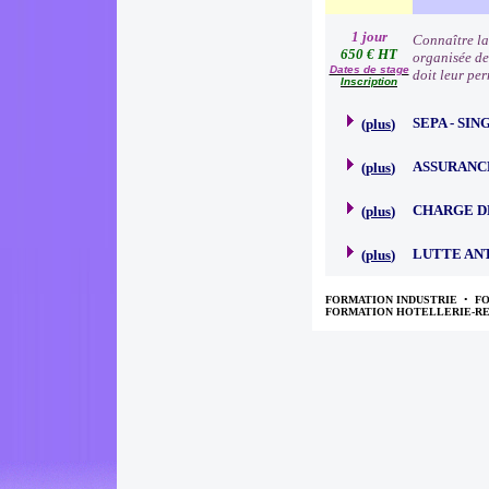
1 jour
Connaître la
650 € HT
organisée de
Dates de stage
doit leur pe
Inscription
SEPA - SI
(
plus
)
ASSURANC
(
plus
)
CHARGE D
(
plus
)
LUTTE AN
(
plus
)
FORMATION INDUSTRIE
•
F
FORMATION HOTELLERIE-R