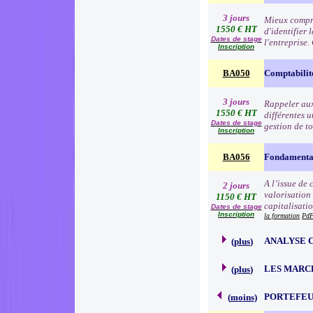
3 jours
Mieux compre
1550 € HT
d'identifier 
Dates de stage
l'entreprise
Inscription
BA050
Comptabilit
3 jours
Rappeler aux 
1550 € HT
différentes u
Dates de stage
gestion de to
Inscription
BA056
Fondamentau
A l’issue de
2 jours
valorisation
1150 € HT
capitalisati
Dates de stage
Inscription
la formation
PdF
ANALYSE 
(
plus
)
LES MARC
(
plus
)
PORTEFEU
(
moins
)