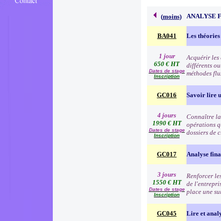
ANALYSE 
(
moins
)
BA041
Les théories
1 jour
Acquérir les
650 € HT
différents o
Dates de stage
méthodes flu
Inscription
GC016
Savoir lire u
4 jours
Connaître la 
1990 € HT
opérations q
Dates de stage
dossiers de c
Inscription
GC017
Analyse fina
3 jours
Renforcer les
1550 € HT
de l'entrepri
Dates de stage
place une su
Inscription
GC045
Lire et anal