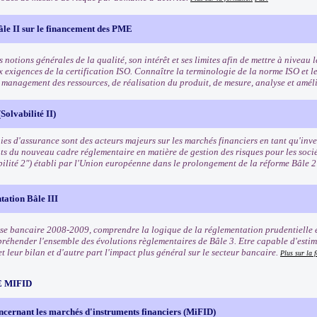
âle II sur le financement des PME
 notions générales de la qualité, son intérêt et ses limites afin de mettre à niveau l
x exigences de la certification ISO. Connaître la terminologie de la norme ISO et l
e management des ressources, de réalisation du produit, de mesure, analyse et amél
Solvabilité II)
es d'assurance sont des acteurs majeurs sur les marchés financiers en tant qu'inves
ts du nouveau cadre réglementaire en matière de gestion des risques pour les soci
bilité 2") établi par l'Union européenne dans le prolongement de la réforme Bâle 
tation Bâle III
rise bancaire 2008-2009, comprendre la logique de la réglementation prudentielle e
préhender l'ensemble des évolutions règlementaires de Bâle 3. Etre capable d'estim
t leur bilan et d'autre part l'impact plus général sur le secteur bancaire.
Plus sur la 
 MIFID
ncernant les marchés d'instruments financiers (MiFID)