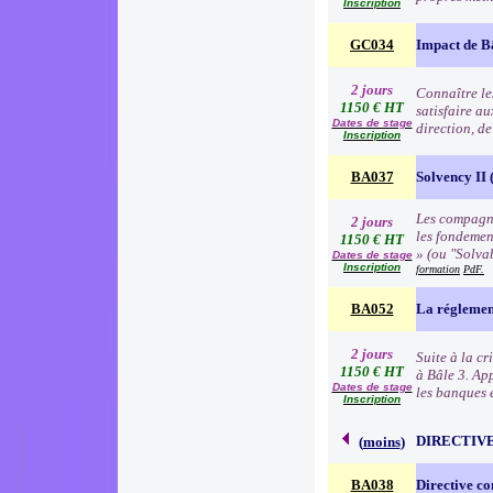
Inscription
GC034
Impact de B
2 jours
Connaître les
1150 € HT
satisfaire au
Dates de stage
direction, d
Inscription
BA037
Solvency II (
Les compagni
2 jours
les fondemen
1150 € HT
» (ou "Solva
Dates de stage
Inscription
formation
PdF.
BA052
La réglemen
2 jours
Suite à la c
1150 € HT
à Bâle 3. Ap
Dates de stage
les banques e
Inscription
DIRECTIVE
(
moins
)
BA038
Directive co