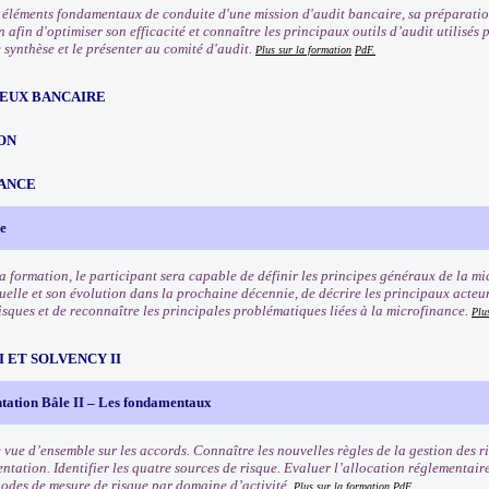
s éléments fondamentaux de conduite d'une mission d'audit bancaire, sa préparation
 afin d'optimiser son efficacité et connaître les principaux outils d’audit utilisé
 synthèse et le présenter au comité d'audit.
Plus sur la formation
PdF.
EUX BANCAIRE
ON
ANCE
e
 la formation, le participant sera capable de définir les principes généraux de la m
uelle et son évolution dans la prochaine décennie, de décrire les principaux acteur
isques et de reconnaître les principales problématiques liées à la microfinance.
Plu
III ET SOLVENCY II
tation Bâle II – Les fondamentaux
 vue d’ensemble sur les accords. Connaître les nouvelles règles de la gestion des ri
ntation. Identifier les quatre sources de risque. Evaluer l’allocation réglementair
odes de mesure de risque par domaine d’activité.
Plus sur la formation
PdF.