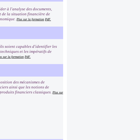
éder à l'analyse des documents,
t de la situation financière de
conomique.
Plus sur la formation
PdF.
ls soient capables d'identifier les
 techniques et les impératifs de
us sur la formation
PdF.
mposition des mécanismes de
iers ainsi que les notions de
 produits financiers classiques.
Plus sur