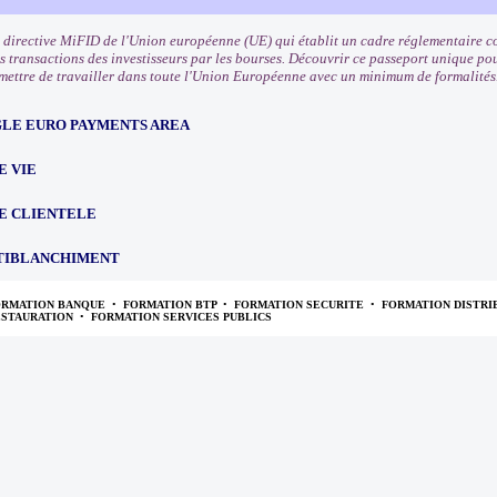
 directive MiFID de l'Union européenne (UE) qui établit un cadre réglementaire co
s transactions des investisseurs par les bourses. Découvrir ce passeport unique pou
rmettre de travailler dans toute l'Union Européenne avec un minimum de formalités
NGLE EURO PAYMENTS AREA
E VIE
E CLIENTELE
TIBLANCHIMENT
ORMATION BANQUE
•
FORMATION BTP
•
FORMATION SECURITE
•
FORMATION DISTRI
ESTAURATION
•
FORMATION SERVICES PUBLICS