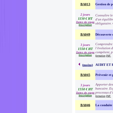
BA013
Gestion de p
2 jours
Connaître le
1150 € HT
d'un équilibr
Dates de stage
obligataire.
Inscription
BA049
Découverte 
Comprendre l
3 jours
l’évolution d
1550 € HT
compétent, p
Dates de stage
Inscription
formation
PdF.
AUDIT ET 
(
moins
)
BA045
Prévenir et 
Apporter des 
3 jours
bancaire. Exp
1550 € HT
processus d’é
Dates de stage
Inscription
formation
PdF.
BA046
La conduite 