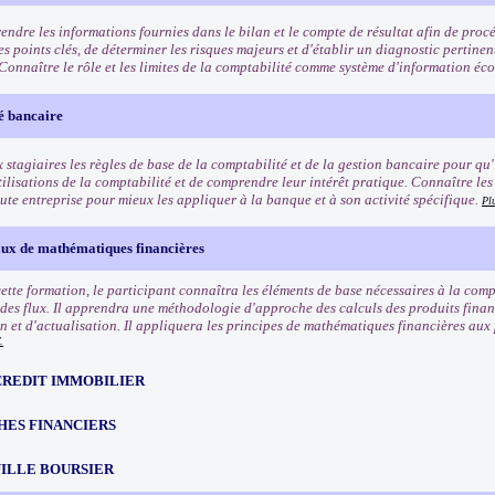
ndre les informations fournies dans le bilan et le compte de résultat afin de proc
les points clés, de déterminer les risques majeurs et d'établir un diagnostic pertinen
. Connaître le rôle et les limites de la comptabilité comme système d'information é
é bancaire
stagiaires les règles de base de la comptabilité et de la gestion bancaire pour qu'i
tilisations de la comptabilité et de comprendre leur intérêt pratique. Connaître les
ute entreprise pour mieux les appliquer à la banque et à son activité spécifique.
Pl
x de mathématiques financières
 cette formation, le participant connaîtra les éléments de base nécessaires à la co
 des flux. Il apprendra une méthodologie d'approche des calculs des produits financ
on et d'actualisation. Il appliquera les principes de mathématiques financières aux
.
CREDIT IMMOBILIER
HES FINANCIERS
ILLE BOURSIER