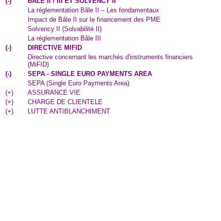
(
-
)
BALE II / III ET SOLVENCY II
La réglementation Bâle II – Les fondamentaux
Impact de Bâle II sur le financement des PME
Solvency II (Solvabilité II)
La réglementation Bâle III
(
-
)
DIRECTIVE MIFID
Directive concernant les marchés d'instruments financiers
(MiFID)
(
-
)
SEPA - SINGLE EURO PAYMENTS AREA
SEPA (Single Euro Payments Area)
(
+
)
ASSURANCE VIE
(
+
)
CHARGE DE CLIENTELE
(
+
)
LUTTE ANTIBLANCHIMENT