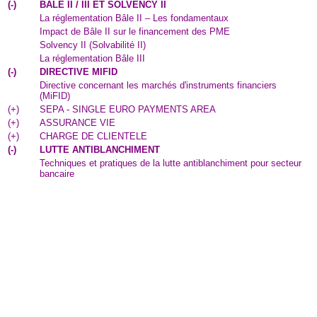
(
-
)
BALE II / III ET SOLVENCY II
La réglementation Bâle II – Les fondamentaux
Impact de Bâle II sur le financement des PME
Solvency II (Solvabilité II)
La réglementation Bâle III
(
-
)
DIRECTIVE MIFID
Directive concernant les marchés d'instruments financiers
(MiFID)
(
+
)
SEPA - SINGLE EURO PAYMENTS AREA
(
+
)
ASSURANCE VIE
(
+
)
CHARGE DE CLIENTELE
(
-
)
LUTTE ANTIBLANCHIMENT
Techniques et pratiques de la lutte antiblanchiment pour secteur
bancaire