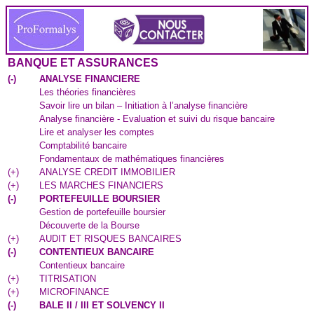
BANQUE ET ASSURANCES
(
-
)
ANALYSE FINANCIERE
Les théories financières
Savoir lire un bilan – Initiation à l’analyse financière
Analyse financière - Evaluation et suivi du risque bancaire
Lire et analyser les comptes
Comptabilité bancaire
Fondamentaux de mathématiques financières
(
+
)
ANALYSE CREDIT IMMOBILIER
(
+
)
LES MARCHES FINANCIERS
(
-
)
PORTEFEUILLE BOURSIER
Gestion de portefeuille boursier
Découverte de la Bourse
(
+
)
AUDIT ET RISQUES BANCAIRES
(
-
)
CONTENTIEUX BANCAIRE
Contentieux bancaire
(
+
)
TITRISATION
(
+
)
MICROFINANCE
(
-
)
BALE II / III ET SOLVENCY II