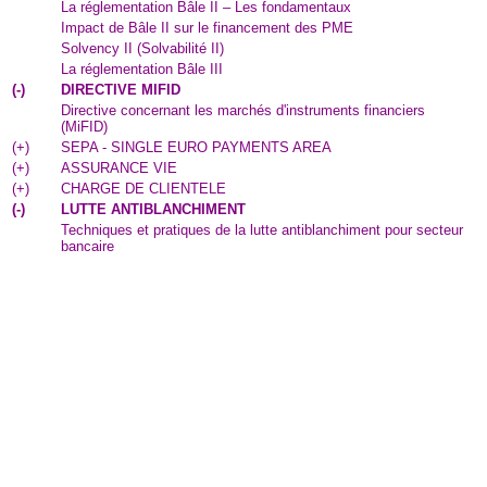
La réglementation Bâle II – Les fondamentaux
Impact de Bâle II sur le financement des PME
Solvency II (Solvabilité II)
La réglementation Bâle III
(
-
)
DIRECTIVE MIFID
Directive concernant les marchés d'instruments financiers
(MiFID)
(
+
)
SEPA - SINGLE EURO PAYMENTS AREA
(
+
)
ASSURANCE VIE
(
+
)
CHARGE DE CLIENTELE
(
-
)
LUTTE ANTIBLANCHIMENT
Techniques et pratiques de la lutte antiblanchiment pour secteur
bancaire