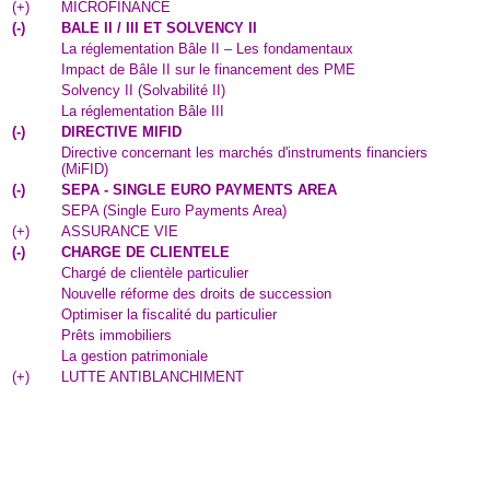
(
+
)
MICROFINANCE
(
-
)
BALE II / III ET SOLVENCY II
La réglementation Bâle II – Les fondamentaux
Impact de Bâle II sur le financement des PME
Solvency II (Solvabilité II)
La réglementation Bâle III
(
-
)
DIRECTIVE MIFID
Directive concernant les marchés d'instruments financiers
(MiFID)
(
-
)
SEPA - SINGLE EURO PAYMENTS AREA
SEPA (Single Euro Payments Area)
(
+
)
ASSURANCE VIE
(
-
)
CHARGE DE CLIENTELE
Chargé de clientèle particulier
Nouvelle réforme des droits de succession
Optimiser la fiscalité du particulier
Prêts immobiliers
La gestion patrimoniale
(
+
)
LUTTE ANTIBLANCHIMENT