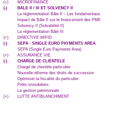
(
+
)
MICROFINANCE
(
-
)
BALE II / III ET SOLVENCY II
La réglementation Bâle II – Les fondamentaux
Impact de Bâle II sur le financement des PME
Solvency II (Solvabilité II)
La réglementation Bâle III
(
+
)
DIRECTIVE MIFID
(
-
)
SEPA - SINGLE EURO PAYMENTS AREA
SEPA (Single Euro Payments Area)
(
+
)
ASSURANCE VIE
(
-
)
CHARGE DE CLIENTELE
Chargé de clientèle particulier
Nouvelle réforme des droits de succession
Optimiser la fiscalité du particulier
Prêts immobiliers
La gestion patrimoniale
(
+
)
LUTTE ANTIBLANCHIMENT