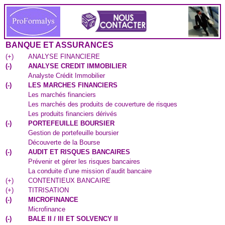
BANQUE ET ASSURANCES
(
+
)
ANALYSE FINANCIERE
(
-
)
ANALYSE CREDIT IMMOBILIER
Analyste Crédit Immobilier
(
-
)
LES MARCHES FINANCIERS
Les marchés financiers
Les marchés des produits de couverture de risques
Les produits financiers dérivés
(
-
)
PORTEFEUILLE BOURSIER
Gestion de portefeuille boursier
Découverte de la Bourse
(
-
)
AUDIT ET RISQUES BANCAIRES
Prévenir et gérer les risques bancaires
La conduite d’une mission d’audit bancaire
(
+
)
CONTENTIEUX BANCAIRE
(
+
)
TITRISATION
(
-
)
MICROFINANCE
Microfinance
(
-
)
BALE II / III ET SOLVENCY II