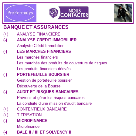
BANQUE ET ASSURANCES
(
+
)
ANALYSE FINANCIERE
(
-
)
ANALYSE CREDIT IMMOBILIER
Analyste Crédit Immobilier
(
-
)
LES MARCHES FINANCIERS
Les marchés financiers
Les marchés des produits de couverture de risques
Les produits financiers dérivés
(
-
)
PORTEFEUILLE BOURSIER
Gestion de portefeuille boursier
Découverte de la Bourse
(
-
)
AUDIT ET RISQUES BANCAIRES
Prévenir et gérer les risques bancaires
La conduite d’une mission d’audit bancaire
(
+
)
CONTENTIEUX BANCAIRE
(
+
)
TITRISATION
(
-
)
MICROFINANCE
Microfinance
(
-
)
BALE II / III ET SOLVENCY II