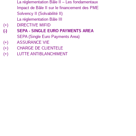
La réglementation Bâle II – Les fondamentaux
Impact de Bâle II sur le financement des PME
Solvency II (Solvabilité II)
La réglementation Bâle III
(
+
)
DIRECTIVE MIFID
(
-
)
SEPA - SINGLE EURO PAYMENTS AREA
SEPA (Single Euro Payments Area)
(
+
)
ASSURANCE VIE
(
+
)
CHARGE DE CLIENTELE
(
+
)
LUTTE ANTIBLANCHIMENT