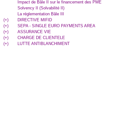
Impact de Bâle II sur le financement des PME
Solvency II (Solvabilité II)
La réglementation Bâle III
(
+
)
DIRECTIVE MIFID
(
+
)
SEPA - SINGLE EURO PAYMENTS AREA
(
+
)
ASSURANCE VIE
(
+
)
CHARGE DE CLIENTELE
(
+
)
LUTTE ANTIBLANCHIMENT