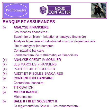
BANQUE ET ASSURANCES
(
-
)
ANALYSE FINANCIERE
Les théories financières
Savoir lire un bilan – Initiation à l’analyse financière
Analyse financière - Evaluation et suivi du risque bancaire
Lire et analyser les comptes
Comptabilité bancaire
Fondamentaux de mathématiques financières
(
+
)
ANALYSE CREDIT IMMOBILIER
(
+
)
LES MARCHES FINANCIERS
(
+
)
PORTEFEUILLE BOURSIER
(
+
)
AUDIT ET RISQUES BANCAIRES
(
-
)
CONTENTIEUX BANCAIRE
Contentieux bancaire
(
+
)
TITRISATION
(
-
)
MICROFINANCE
Microfinance
(
-
)
BALE II / III ET SOLVENCY II
La réglementation Bâle II – Les fondamentaux