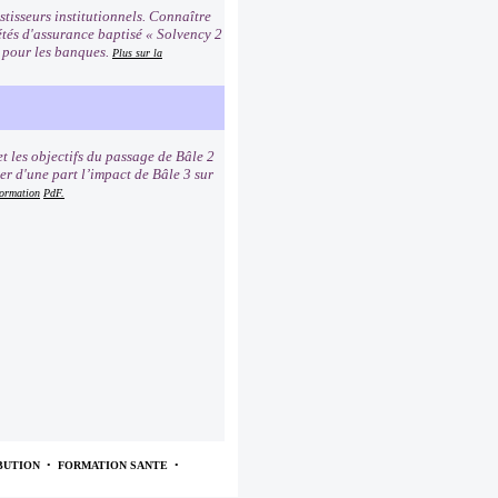
tisseurs institutionnels. Connaître
étés d'assurance baptisé « Solvency 2
2 pour les banques.
Plus sur la
t les objectifs du passage de Bâle 2
er d'une part l’impact de Bâle 3 sur
formation
PdF.
BUTION
•
FORMATION SANTE
•