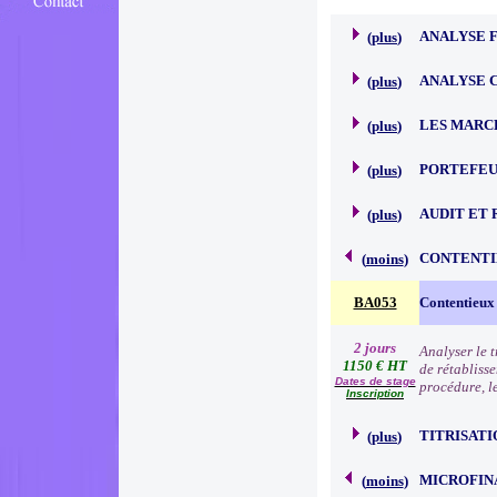
ANALYSE 
(
plus
)
ANALYSE 
(
plus
)
LES MARC
(
plus
)
PORTEFEU
(
plus
)
AUDIT ET 
(
plus
)
CONTENTI
(
moins
)
BA053
Contentieux
2 jours
Analyser le 
1150 € HT
de rétabliss
Dates de stage
procédure, l
Inscription
TITRISATI
(
plus
)
MICROFIN
(
moins
)