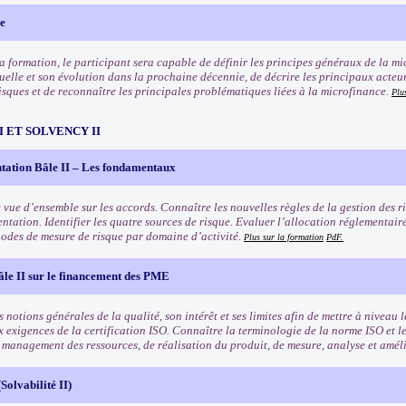
e
 la formation, le participant sera capable de définir les principes généraux de la m
uelle et son évolution dans la prochaine décennie, de décrire les principaux acteur
isques et de reconnaître les principales problématiques liées à la microfinance.
Plu
III ET SOLVENCY II
tation Bâle II – Les fondamentaux
 vue d’ensemble sur les accords. Connaître les nouvelles règles de la gestion des ri
ntation. Identifier les quatre sources de risque. Evaluer l’allocation réglementair
odes de mesure de risque par domaine d’activité.
Plus sur la formation
PdF.
âle II sur le financement des PME
 notions générales de la qualité, son intérêt et ses limites afin de mettre à niveau l
x exigences de la certification ISO. Connaître la terminologie de la norme ISO et l
e management des ressources, de réalisation du produit, de mesure, analyse et amél
Solvabilité II)