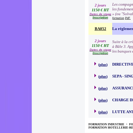
Les compagni
2 jours
les fondemen
1150 € HT
» (ou "Solva
Dates de stage
Inscription
formation
PdF.
BA052
La réglemen
2 jours
Suite à la c
1150 € HT
à Bâle 3. Ap
Dates de stage
les banques e
Inscription
DIRECTIVE
(
plus
)
SEPA - SI
(
plus
)
ASSURANC
(
plus
)
CHARGE D
(
plus
)
LUTTE AN
(
plus
)
FORMATION INDUSTRIE
•
F
FORMATION HOTELLERIE-R