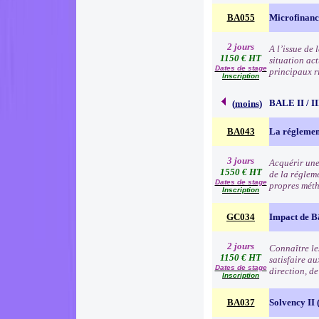
BA055
Microfinanc
2 jours
A l’issue de
1150 € HT
situation act
Dates de stage
principaux r
Inscription
BALE II / 
(
moins
)
BA043
La réglemen
3 jours
Acquérir une
1550 € HT
de la régleme
Dates de stage
propres méth
Inscription
GC034
Impact de B
2 jours
Connaître les
1150 € HT
satisfaire au
Dates de stage
direction, d
Inscription
BA037
Solvency II (