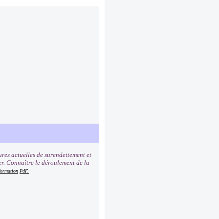
ures actuelles de surendettement et
er. Connaître le déroulement de la
formation
PdF.