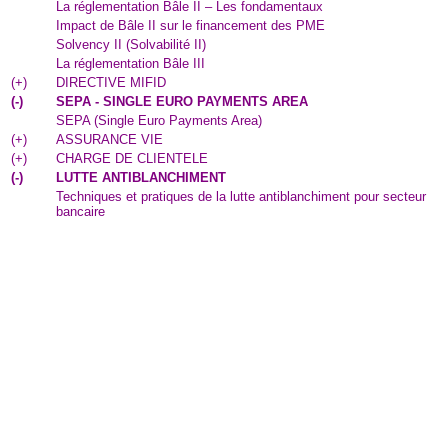
La réglementation Bâle II – Les fondamentaux
Impact de Bâle II sur le financement des PME
Solvency II (Solvabilité II)
La réglementation Bâle III
(
+
)
DIRECTIVE MIFID
(
-
)
SEPA - SINGLE EURO PAYMENTS AREA
SEPA (Single Euro Payments Area)
(
+
)
ASSURANCE VIE
(
+
)
CHARGE DE CLIENTELE
(
-
)
LUTTE ANTIBLANCHIMENT
Techniques et pratiques de la lutte antiblanchiment pour secteur
bancaire