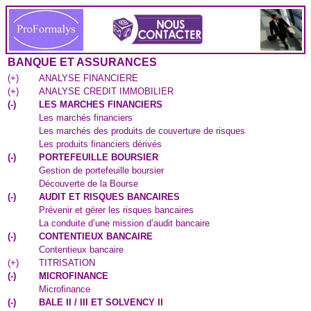
BANQUE ET ASSURANCES
(
+
)
ANALYSE FINANCIERE
(
+
)
ANALYSE CREDIT IMMOBILIER
(
-
)
LES MARCHES FINANCIERS
Les marchés financiers
Les marchés des produits de couverture de risques
Les produits financiers dérivés
(
-
)
PORTEFEUILLE BOURSIER
Gestion de portefeuille boursier
Découverte de la Bourse
(
-
)
AUDIT ET RISQUES BANCAIRES
Prévenir et gérer les risques bancaires
La conduite d’une mission d’audit bancaire
(
-
)
CONTENTIEUX BANCAIRE
Contentieux bancaire
(
+
)
TITRISATION
(
-
)
MICROFINANCE
Microfinance
(
-
)
BALE II / III ET SOLVENCY II