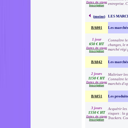
Dates de stage
entreprise. 
Inscription
LES MARC
(
moins
)
BA001
Les marchés
1 jour
Connaître le
650 € HT
changes, le 
Dates de stage
marché régi p
Inscription
BA042
Les marchés 
2 jours
Maîtriser les
1150 € HT
Connaître les
Dates de stage
marchés d'o
Inscription
BA051
Les produits
3 jours
Acquérir les 
1550 € HT
risques : la
Dates de stage
Trackers. Co
Inscription