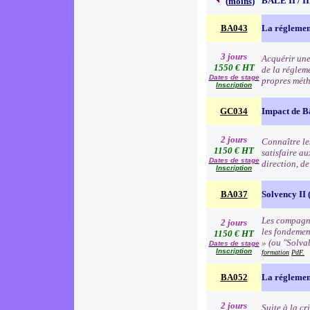
BALE II / 
(
moins
)
BA043
La réglemen
3 jours
Acquérir une
1550 € HT
de la régleme
Dates de stage
propres méth
Inscription
GC034
Impact de B
2 jours
Connaître les
1150 € HT
satisfaire au
Dates de stage
direction, d
Inscription
BA037
Solvency II (
Les compagni
2 jours
les fondemen
1150 € HT
» (ou "Solva
Dates de stage
Inscription
formation
PdF.
BA052
La réglemen
2 jours
Suite à la c