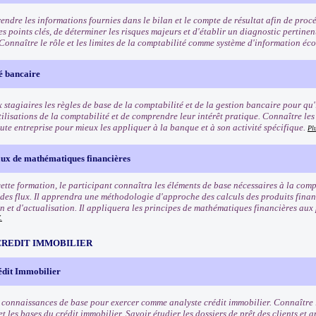
ndre les informations fournies dans le bilan et le compte de résultat afin de proc
les points clés, de déterminer les risques majeurs et d'établir un diagnostic pertinen
. Connaître le rôle et les limites de la comptabilité comme système d'information é
é bancaire
stagiaires les règles de base de la comptabilité et de la gestion bancaire pour qu'i
tilisations de la comptabilité et de comprendre leur intérêt pratique. Connaître les
ute entreprise pour mieux les appliquer à la banque et à son activité spécifique.
Pl
x de mathématiques financières
 cette formation, le participant connaîtra les éléments de base nécessaires à la co
 des flux. Il apprendra une méthodologie d'approche des calculs des produits financ
on et d'actualisation. Il appliquera les principes de mathématiques financières aux
.
CREDIT IMMOBILIER
édit Immobilier
s connaissances de base pour exercer comme analyste crédit immobilier. Connaître l
t les bases du crédit immobilier. Savoir étudier les dossiers de prêt des clients et 