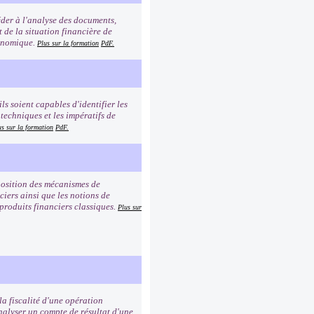
éder à l'analyse des documents,
t de la situation financière de
conomique.
Plus sur la formation
PdF.
ls soient capables d'identifier les
 techniques et les impératifs de
us sur la formation
PdF.
mposition des mécanismes de
iers ainsi que les notions de
 produits financiers classiques.
Plus sur
a fiscalité d'une opération
analyser un compte de résultat d'une