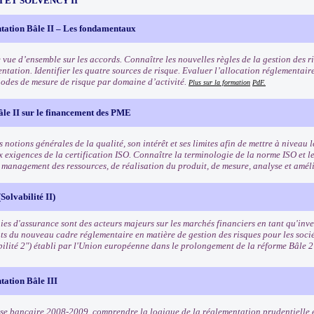
III ET SOLVENCY II
tation Bâle II – Les fondamentaux
 vue d’ensemble sur les accords. Connaître les nouvelles règles de la gestion des ri
ntation. Identifier les quatre sources de risque. Evaluer l’allocation réglementair
odes de mesure de risque par domaine d’activité.
Plus sur la formation
PdF.
âle II sur le financement des PME
 notions générales de la qualité, son intérêt et ses limites afin de mettre à niveau l
x exigences de la certification ISO. Connaître la terminologie de la norme ISO et l
e management des ressources, de réalisation du produit, de mesure, analyse et amél
Solvabilité II)
es d'assurance sont des acteurs majeurs sur les marchés financiers en tant qu'inves
ts du nouveau cadre réglementaire en matière de gestion des risques pour les soci
bilité 2") établi par l'Union européenne dans le prolongement de la réforme Bâle 
tation Bâle III
rise bancaire 2008-2009, comprendre la logique de la réglementation prudentielle e