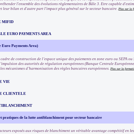
préhender l'ensemble des évolutions règlementaires de Bâle 3. Etre capable d'estim
t leur bilan et d'autre part l'impact plus général sur le secteur bancaire.
Plus sur la 
 MIFID
NGLE EURO PAYMENTS AREA
e Euro Payments Area)
 cadre de construction de l’espace unique des paiements en zone euro ou SEPA ou 
l’impulsion des autorités de régulation européennes (Banque Centrale Européenn
les mécanismes d’harmonisation des règles bancaires européennes.
Plus sur la format
E VIE
E CLIENTELE
TIBLANCHIMENT
t pratiques de la lutte antiblanchiment pour secteur bancaire
cteurs exposés aux risques de blanchiment un véritable avantage compétitif en leu