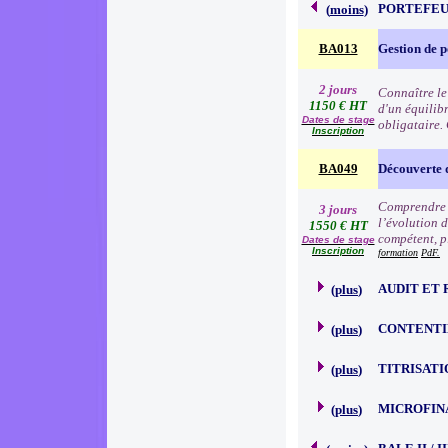
PORTEFEU
(
moins
)
BA013
Gestion de p
2 jours
Connaître le
1150 € HT
d'un équilibr
Dates de stage
obligataire.
Inscription
BA049
Découverte 
Comprendre l
3 jours
l’évolution d
1550 € HT
compétent, p
Dates de stage
Inscription
formation
PdF.
AUDIT ET 
(
plus
)
CONTENTI
(
plus
)
TITRISATI
(
plus
)
MICROFIN
(
plus
)