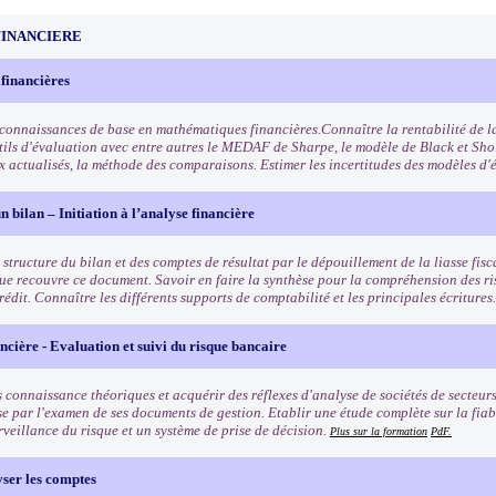
FINANCIERE
 financières
 connaissances de base en mathématiques financières.Connaître la rentabilité de la
utils d'évaluation avec entre autres le MEDAF de Sharpe, le modèle de Black et Sho
x actualisés, la méthode des comparaisons. Estimer les incertitudes des modèles d'
n bilan – Initiation à l’analyse financière
structure du bilan et des comptes de résultat par le dépouillement de la liasse fisca
ue recouvre ce document. Savoir en faire la synthèse pour la compréhension des ris
rédit. Connaître les différents supports de comptabilité et les principales écritures
ncière - Evaluation et suivi du risque bancaire
 connaissance théoriques et acquérir des réflexes d'analyse de sociétés de secteurs
se par l'examen de ses documents de gestion. Etablir une étude complète sur la fiab
rveillance du risque et un système de prise de décision.
Plus sur la formation
PdF.
yser les comptes