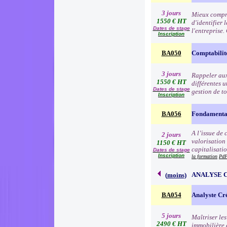
3 jours
Mieux compre
1550 € HT
d'identifier 
Dates de stage
l'entreprise
Inscription
BA050
Comptabilit
3 jours
Rappeler aux 
1550 € HT
différentes u
Dates de stage
gestion de to
Inscription
BA056
Fondamentau
A l’issue de
2 jours
valorisation
1150 € HT
capitalisati
Dates de stage
Inscription
la formation
PdF
ANALYSE 
(
moins
)
BA054
Analyste Cr
5 jours
Maîtriser le
2490 € HT
immobilière e