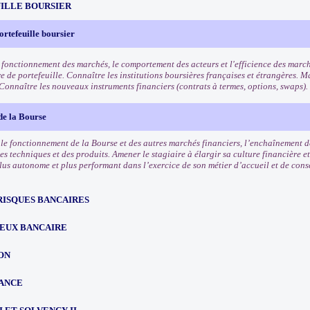
ILLE BOURSIER
ortefeuille boursier
 fonctionnement des marchés, le comportement des acteurs et l'efficience des march
e de portefeuille. Connaître les institutions boursières françaises et étrangères. Ma
 Connaître les nouveaux instruments financiers (contrats à termes, options, swaps).
de la Bourse
e fonctionnement de la Bourse et des autres marchés financiers, l’enchaînement des
es techniques et des produits. Amener le stagiaire à élargir sa culture financière et
lus autonome et plus performant dans l’exercice de son métier d’accueil et de conse
RISQUES BANCAIRES
EUX BANCAIRE
ON
ANCE