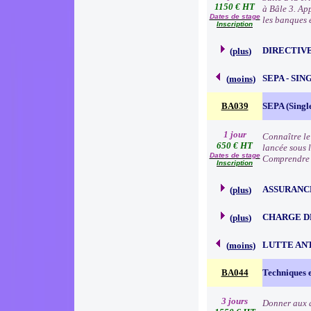
1150 € HT
à Bâle 3. Ap
Dates de stage
les banques e
Inscription
DIRECTIVE
(
plus
)
SEPA - SI
(
moins
)
BA039
SEPA (Singl
1 jour
Connaître le
650 € HT
lancée sous 
Dates de stage
Comprendre 
Inscription
ASSURANC
(
plus
)
CHARGE D
(
plus
)
LUTTE AN
(
moins
)
BA044
Techniques e
3 jours
Donner aux a