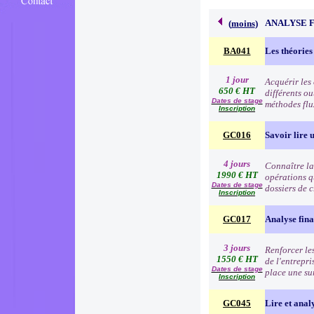
ANALYSE 
(
moins
)
BA041
Les théories
1 jour
Acquérir les
650 € HT
différents o
Dates de stage
méthodes flu
Inscription
GC016
Savoir lire u
4 jours
Connaître la 
1990 € HT
opérations q
Dates de stage
dossiers de c
Inscription
GC017
Analyse fina
3 jours
Renforcer les
1550 € HT
de l'entrepri
Dates de stage
place une su
Inscription
GC045
Lire et anal