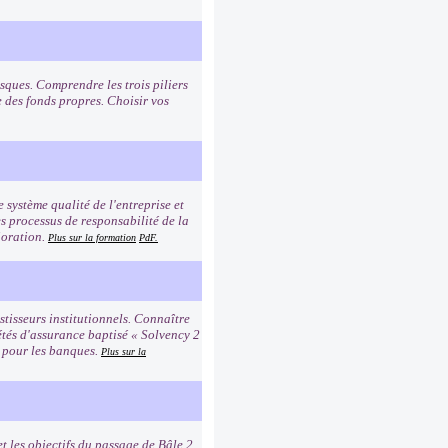
sques. Comprendre les trois piliers
e des fonds propres. Choisir vos
e système qualité de l'entreprise et
es processus de responsabilité de la
ioration.
Plus sur la formation
PdF.
tisseurs institutionnels. Connaître
étés d'assurance baptisé « Solvency 2
2 pour les banques.
Plus sur la
t les objectifs du passage de Bâle 2