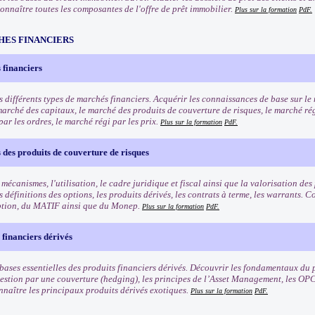
Connaître toutes les composantes de l'offre de prêt immobilier.
Plus sur la formation
PdF.
HES FINANCIERS
 financiers
s différents types de marchés financiers. Acquérir les connaissances de base sur l
marché des capitaux, le marché des produits de couverture de risques, le marché rég
ar les ordres, le marché régi par les prix.
Plus sur la formation
PdF.
des produits de couverture de risques
 mécanismes, l'utilisation, le cadre juridique et fiscal ainsi que la valorisation de
 définitions des options, les produits dérivés, les contrats à terme, les warrants.
ption, du MATIF ainsi que du Monep.
Plus sur la formation
PdF.
 financiers dérivés
bases essentielles des produits financiers dérivés. Découvrir les fondamentaux du p
 gestion par une couverture (hedging), les principes de l’Asset Management, les OPC
nnaître les principaux produits dérivés exotiques.
Plus sur la formation
PdF.