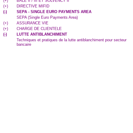
(
+
)
BALE II / III ET SOLVENCY II
(
+
)
DIRECTIVE MIFID
(
-
)
SEPA - SINGLE EURO PAYMENTS AREA
SEPA (Single Euro Payments Area)
(
+
)
ASSURANCE VIE
(
+
)
CHARGE DE CLIENTELE
(
-
)
LUTTE ANTIBLANCHIMENT
Techniques et pratiques de la lutte antiblanchiment pour secteur
bancaire