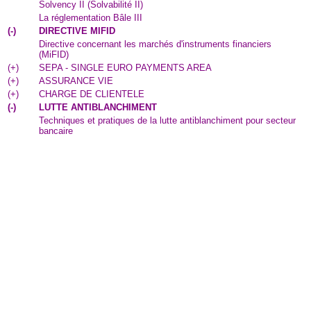
Solvency II (Solvabilité II)
La réglementation Bâle III
(
-
)
DIRECTIVE MIFID
Directive concernant les marchés d'instruments financiers
(MiFID)
(
+
)
SEPA - SINGLE EURO PAYMENTS AREA
(
+
)
ASSURANCE VIE
(
+
)
CHARGE DE CLIENTELE
(
-
)
LUTTE ANTIBLANCHIMENT
Techniques et pratiques de la lutte antiblanchiment pour secteur
bancaire