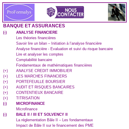
BANQUE ET ASSURANCES
(
-
)
ANALYSE FINANCIERE
Les théories financières
Savoir lire un bilan – Initiation à l’analyse financière
Analyse financière - Evaluation et suivi du risque bancaire
Lire et analyser les comptes
Comptabilité bancaire
Fondamentaux de mathématiques financières
(
+
)
ANALYSE CREDIT IMMOBILIER
(
+
)
LES MARCHES FINANCIERS
(
+
)
PORTEFEUILLE BOURSIER
(
+
)
AUDIT ET RISQUES BANCAIRES
(
+
)
CONTENTIEUX BANCAIRE
(
+
)
TITRISATION
(
-
)
MICROFINANCE
Microfinance
(
-
)
BALE II / III ET SOLVENCY II
La réglementation Bâle II – Les fondamentaux
Impact de Bâle II sur le financement des PME