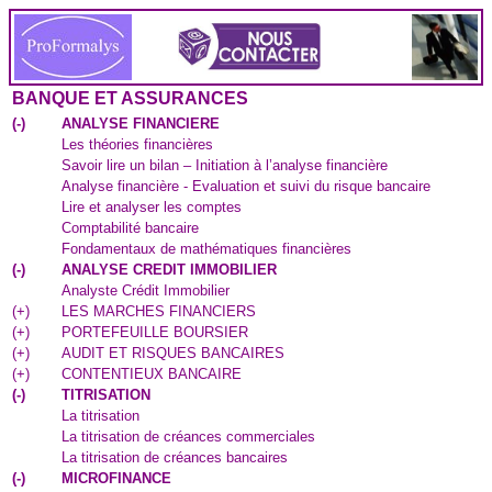
BANQUE ET ASSURANCES
(
-
)
ANALYSE FINANCIERE
Les théories financières
Savoir lire un bilan – Initiation à l’analyse financière
Analyse financière - Evaluation et suivi du risque bancaire
Lire et analyser les comptes
Comptabilité bancaire
Fondamentaux de mathématiques financières
(
-
)
ANALYSE CREDIT IMMOBILIER
Analyste Crédit Immobilier
(
+
)
LES MARCHES FINANCIERS
(
+
)
PORTEFEUILLE BOURSIER
(
+
)
AUDIT ET RISQUES BANCAIRES
(
+
)
CONTENTIEUX BANCAIRE
(
-
)
TITRISATION
La titrisation
La titrisation de créances commerciales
La titrisation de créances bancaires
(
-
)
MICROFINANCE