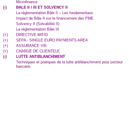
Microfinance
(
-
)
BALE II / III ET SOLVENCY II
La réglementation Bâle II – Les fondamentaux
Impact de Bâle II sur le financement des PME
Solvency II (Solvabilité II)
La réglementation Bâle III
(
+
)
DIRECTIVE MIFID
(
+
)
SEPA - SINGLE EURO PAYMENTS AREA
(
+
)
ASSURANCE VIE
(
+
)
CHARGE DE CLIENTELE
(
-
)
LUTTE ANTIBLANCHIMENT
Techniques et pratiques de la lutte antiblanchiment pour secteur
bancaire