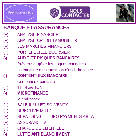
BANQUE ET ASSURANCES
(
+
)
ANALYSE FINANCIERE
(
+
)
ANALYSE CREDIT IMMOBILIER
(
+
)
LES MARCHES FINANCIERS
(
+
)
PORTEFEUILLE BOURSIER
(
-
)
AUDIT ET RISQUES BANCAIRES
Prévenir et gérer les risques bancaires
La conduite d’une mission d’audit bancaire
(
-
)
CONTENTIEUX BANCAIRE
Contentieux bancaire
(
+
)
TITRISATION
(
-
)
MICROFINANCE
Microfinance
(
+
)
BALE II / III ET SOLVENCY II
(
+
)
DIRECTIVE MIFID
(
+
)
SEPA - SINGLE EURO PAYMENTS AREA
(
+
)
ASSURANCE VIE
(
+
)
CHARGE DE CLIENTELE
(
-
)
LUTTE ANTIBLANCHIMENT