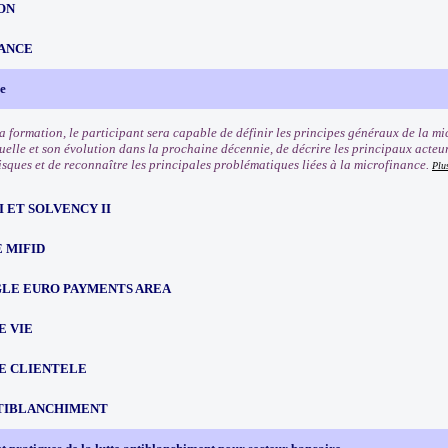
ON
ANCE
e
 la formation, le participant sera capable de définir les principes généraux de la m
uelle et son évolution dans la prochaine décennie, de décrire les principaux acteur
isques et de reconnaître les principales problématiques liées à la microfinance.
Plu
III ET SOLVENCY II
 MIFID
NGLE EURO PAYMENTS AREA
E VIE
E CLIENTELE
TIBLANCHIMENT