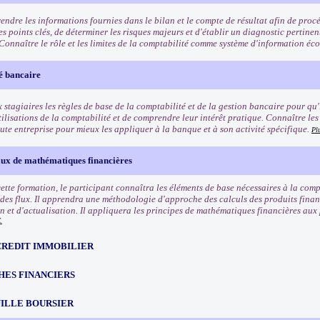
ndre les informations fournies dans le bilan et le compte de résultat afin de proc
les points clés, de déterminer les risques majeurs et d'établir un diagnostic pertinen
. Connaître le rôle et les limites de la comptabilité comme système d'information é
é bancaire
stagiaires les règles de base de la comptabilité et de la gestion bancaire pour qu'i
tilisations de la comptabilité et de comprendre leur intérêt pratique. Connaître les
ute entreprise pour mieux les appliquer à la banque et à son activité spécifique.
Pl
x de mathématiques financières
 cette formation, le participant connaîtra les éléments de base nécessaires à la co
 des flux. Il apprendra une méthodologie d'approche des calculs des produits financ
on et d'actualisation. Il appliquera les principes de mathématiques financières aux
.
CREDIT IMMOBILIER
HES FINANCIERS
ILLE BOURSIER