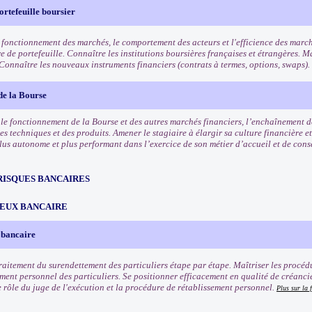
ortefeuille boursier
 fonctionnement des marchés, le comportement des acteurs et l'efficience des march
e de portefeuille. Connaître les institutions boursières françaises et étrangères. Ma
 Connaître les nouveaux instruments financiers (contrats à termes, options, swaps).
de la Bourse
e fonctionnement de la Bourse et des autres marchés financiers, l’enchaînement des
es techniques et des produits. Amener le stagiaire à élargir sa culture financière et
lus autonome et plus performant dans l’exercice de son métier d’accueil et de conse
RISQUES BANCAIRES
EUX BANCAIRE
 bancaire
traitement du surendettement des particuliers étape par étape. Maîtriser les procéd
ement personnel des particuliers. Se positionner efficacement en qualité de créanci
e rôle du juge de l'exécution et la procédure de rétablissement personnel.
Plus sur la 