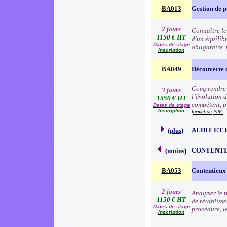
BA013
Gestion de p
2 jours
Connaître le
1150 € HT
d'un équilibr
Dates de stage
obligataire.
Inscription
BA049
Découverte 
Comprendre l
3 jours
l’évolution d
1550 € HT
compétent, p
Dates de stage
Inscription
formation
PdF.
AUDIT ET 
(
plus
)
CONTENTI
(
moins
)
BA053
Contentieux
2 jours
Analyser le 
1150 € HT
de rétabliss
Dates de stage
procédure, l
Inscription