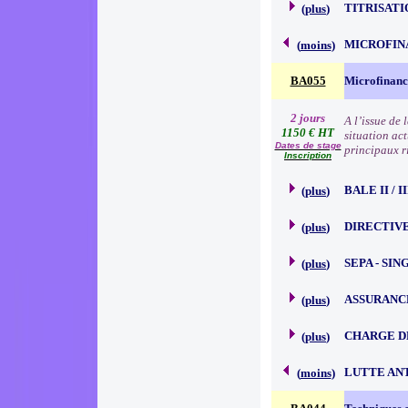
TITRISATI
(
plus
)
MICROFIN
(
moins
)
BA055
Microfinanc
2 jours
A l’issue de
1150 € HT
situation act
Dates de stage
principaux r
Inscription
BALE II / 
(
plus
)
DIRECTIVE
(
plus
)
SEPA - SI
(
plus
)
ASSURANC
(
plus
)
CHARGE D
(
plus
)
LUTTE AN
(
moins
)