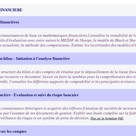
FINANCIERE
 financières
 connaissances de base en mathématiques financières.Connaître la rentabilité de la
utils d'évaluation avec entre autres le MEDAF de Sharpe, le modèle de Black et Sho
x actualisés, la méthode des comparaisons. Estimer les incertitudes des modèles d'
n bilan – Initiation à l’analyse financière
structure du bilan et des comptes de résultat par le dépouillement de la liasse fisca
ue recouvre ce document. Savoir en faire la synthèse pour la compréhension des ris
rédit. Connaître les différents supports de comptabilité et les principales écritures
ncière - Evaluation et suivi du risque bancaire
 connaissance théoriques et acquérir des réflexes d'analyse de sociétés de secteurs
se par l'examen de ses documents de gestion. Etablir une étude complète sur la fiab
rveillance du risque et un système de prise de décision.
Plus sur la formation
PdF.
yser les comptes