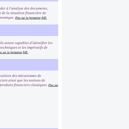
éder à l'analyse des documents,
t de la situation financière de
conomique.
Plus sur la formation
PdF.
ls soient capables d'identifier les
 techniques et les impératifs de
us sur la formation
PdF.
mposition des mécanismes de
iers ainsi que les notions de
 produits financiers classiques.
Plus sur