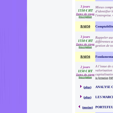
3 jours
Mieux compre
1550 € HT
d'identifier 
Dates de stage
l'entreprise
Inscription
BA050
Comptabilit
3 jours
Rappeler aux 
1550 € HT
différentes u
Dates de stage
gestion de to
Inscription
BA056
Fondamentau
A l’issue de
2 jours
valorisation
1150 € HT
capitalisati
Dates de stage
Inscription
la formation
PdF
ANALYSE 
(
plus
)
LES MARC
(
plus
)
PORTEFEU
(
moins
)