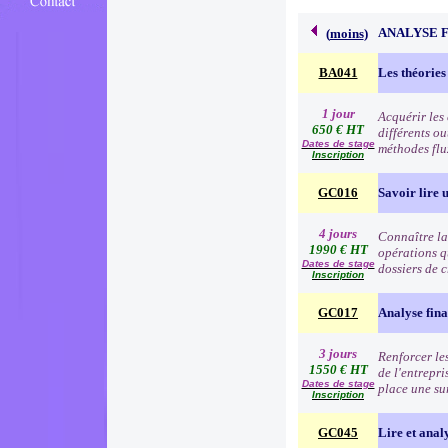
ANALYSE 
(
moins
)
BA041
Les théories
1 jour
Acquérir les
650 € HT
différents o
Dates de stage
méthodes flu
Inscription
GC016
Savoir lire u
4 jours
Connaître la 
1990 € HT
opérations q
Dates de stage
dossiers de c
Inscription
GC017
Analyse fina
3 jours
Renforcer les
1550 € HT
de l'entrepri
Dates de stage
place une su
Inscription
GC045
Lire et anal