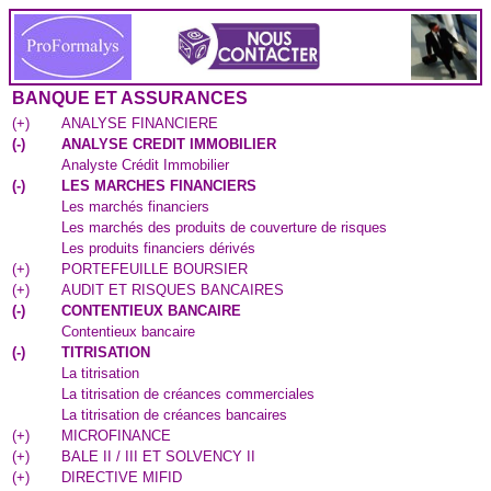
BANQUE ET ASSURANCES
(
+
)
ANALYSE FINANCIERE
(
-
)
ANALYSE CREDIT IMMOBILIER
Analyste Crédit Immobilier
(
-
)
LES MARCHES FINANCIERS
Les marchés financiers
Les marchés des produits de couverture de risques
Les produits financiers dérivés
(
+
)
PORTEFEUILLE BOURSIER
(
+
)
AUDIT ET RISQUES BANCAIRES
(
-
)
CONTENTIEUX BANCAIRE
Contentieux bancaire
(
-
)
TITRISATION
La titrisation
La titrisation de créances commerciales
La titrisation de créances bancaires
(
+
)
MICROFINANCE
(
+
)
BALE II / III ET SOLVENCY II
(
+
)
DIRECTIVE MIFID