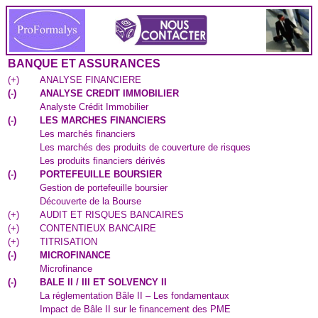
BANQUE ET ASSURANCES
(
+
)
ANALYSE FINANCIERE
(
-
)
ANALYSE CREDIT IMMOBILIER
Analyste Crédit Immobilier
(
-
)
LES MARCHES FINANCIERS
Les marchés financiers
Les marchés des produits de couverture de risques
Les produits financiers dérivés
(
-
)
PORTEFEUILLE BOURSIER
Gestion de portefeuille boursier
Découverte de la Bourse
(
+
)
AUDIT ET RISQUES BANCAIRES
(
+
)
CONTENTIEUX BANCAIRE
(
+
)
TITRISATION
(
-
)
MICROFINANCE
Microfinance
(
-
)
BALE II / III ET SOLVENCY II
La réglementation Bâle II – Les fondamentaux
Impact de Bâle II sur le financement des PME