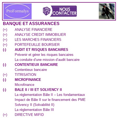
BANQUE ET ASSURANCES
(
+
)
ANALYSE FINANCIERE
(
+
)
ANALYSE CREDIT IMMOBILIER
(
+
)
LES MARCHES FINANCIERS
(
+
)
PORTEFEUILLE BOURSIER
(
-
)
AUDIT ET RISQUES BANCAIRES
Prévenir et gérer les risques bancaires
La conduite d’une mission d’audit bancaire
(
-
)
CONTENTIEUX BANCAIRE
Contentieux bancaire
(
+
)
TITRISATION
(
-
)
MICROFINANCE
Microfinance
(
-
)
BALE II / III ET SOLVENCY II
La réglementation Bâle II – Les fondamentaux
Impact de Bâle II sur le financement des PME
Solvency II (Solvabilité II)
La réglementation Bâle III
(
+
)
DIRECTIVE MIFID