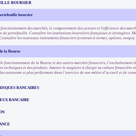
ILLE BOURSIER
ortefeuille boursier
 fonctionnement des marchés, le comportement des acteurs et l'efficience des march
e de portefeuille. Connaître les institutions boursières françaises et étrangères. Ma
 Connaître les nouveaux instruments financiers (contrats à termes, options, swaps).
de la Bourse
e fonctionnement de la Bourse et des autres marchés financiers, l’enchaînement des
es techniques et des produits. Amener le stagiaire à élargir sa culture financière et
lus autonome et plus performant dans l’exercice de son métier d’accueil et de conse
RISQUES BANCAIRES
EUX BANCAIRE
ON
ANCE