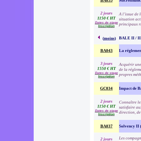
BA055
Microfinanc
2 jours
A l’issue de
1150 € HT
situation act
Dates de stage
principaux r
Inscription
BALE II / 
(
moins
)
BA043
La réglemen
3 jours
Acquérir une
1550 € HT
de la régleme
Dates de stage
propres méth
Inscription
GC034
Impact de B
2 jours
Connaître les
1150 € HT
satisfaire au
Dates de stage
direction, d
Inscription
BA037
Solvency II (
Les compagni
2 jours