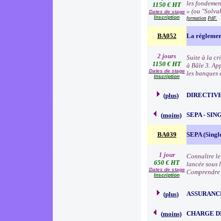
les fondemen
1150 € HT
» (ou "Solva
Dates de stage
Inscription
formation
PdF.
BA052
La réglemen
2 jours
Suite à la c
1150 € HT
à Bâle 3. Ap
Dates de stage
les banques e
Inscription
DIRECTIVE
(
plus
)
SEPA - SI
(
moins
)
BA039
SEPA (Singl
1 jour
Connaître le
650 € HT
lancée sous 
Dates de stage
Comprendre 
Inscription
ASSURANC
(
plus
)
CHARGE D
(
moins
)