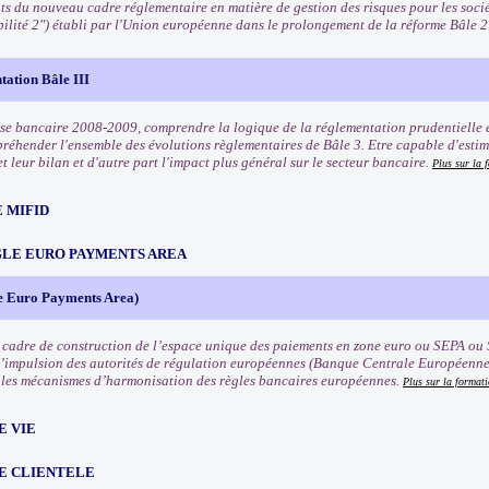
ts du nouveau cadre réglementaire en matière de gestion des risques pour les soci
bilité 2") établi par l'Union européenne dans le prolongement de la réforme Bâle 
tation Bâle III
rise bancaire 2008-2009, comprendre la logique de la réglementation prudentielle e
préhender l'ensemble des évolutions règlementaires de Bâle 3. Etre capable d'estim
t leur bilan et d'autre part l'impact plus général sur le secteur bancaire.
Plus sur la 
 MIFID
NGLE EURO PAYMENTS AREA
e Euro Payments Area)
 cadre de construction de l’espace unique des paiements en zone euro ou SEPA ou 
l’impulsion des autorités de régulation européennes (Banque Centrale Européenn
les mécanismes d’harmonisation des règles bancaires européennes.
Plus sur la format
E VIE
E CLIENTELE