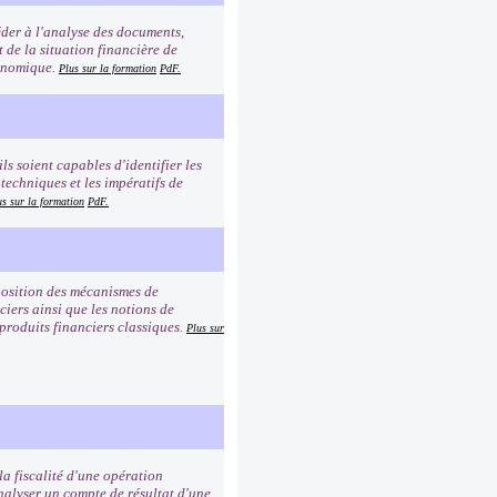
éder à l'analyse des documents,
t de la situation financière de
conomique.
Plus sur la formation
PdF.
ls soient capables d'identifier les
 techniques et les impératifs de
us sur la formation
PdF.
mposition des mécanismes de
iers ainsi que les notions de
 produits financiers classiques.
Plus sur
a fiscalité d'une opération
analyser un compte de résultat d'une