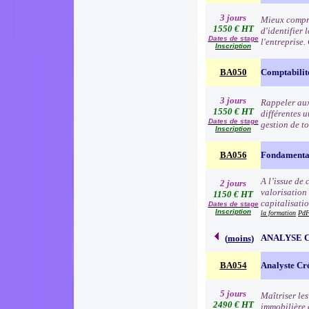
3 jours
Mieux compre
1550 € HT
d'identifier 
Dates de stage
l'entreprise
Inscription
BA050
Comptabilit
3 jours
Rappeler aux 
1550 € HT
différentes u
Dates de stage
gestion de to
Inscription
BA056
Fondamentau
A l’issue de
2 jours
valorisation
1150 € HT
capitalisati
Dates de stage
Inscription
la formation
PdF
ANALYSE 
(
moins
)
BA054
Analyste Cr
5 jours
Maîtriser le
2490 € HT
immobilière e