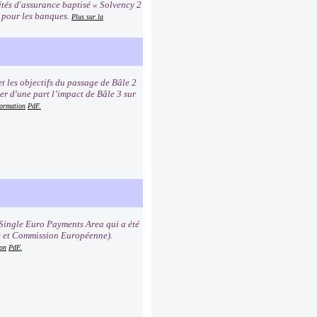
étés d'assurance baptisé « Solvency 2
2 pour les banques.
Plus sur la
t les objectifs du passage de Bâle 2
er d'une part l’impact de Bâle 3 sur
formation
PdF.
Single Euro Payments Area qui a été
e et Commission Européenne).
ion
PdF.