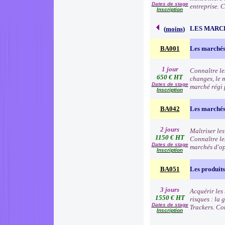
Dates de stage
entreprise. 
Inscription
LES MARC
(
moins
)
BA001
Les marchés
1 jour
Connaître le
650 € HT
changes, le 
Dates de stage
marché régi p
Inscription
BA042
Les marchés 
2 jours
Maîtriser les
1150 € HT
Connaître les
Dates de stage
marchés d'o
Inscription
BA051
Les produits
3 jours
Acquérir les 
1550 € HT
risques : la
Dates de stage
Trackers. Co
Inscription