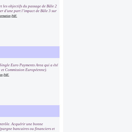
t les objectifs du passage de Bâle 2
er d'une part l’impact de Bâle 3 sur
formation
PdF.
Single Euro Payments Area qui a été
e et Commission Européenne).
ion
PdF.
contrôle. Acquérir une bonne
pargne bancaires ou financiers et