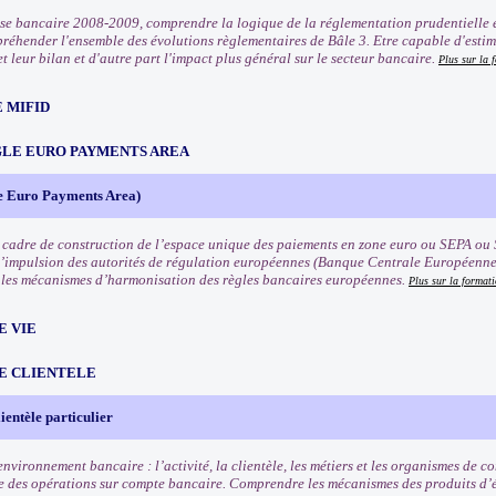
rise bancaire 2008-2009, comprendre la logique de la réglementation prudentielle e
préhender l'ensemble des évolutions règlementaires de Bâle 3. Etre capable d'estim
t leur bilan et d'autre part l'impact plus général sur le secteur bancaire.
Plus sur la 
 MIFID
NGLE EURO PAYMENTS AREA
e Euro Payments Area)
 cadre de construction de l’espace unique des paiements en zone euro ou SEPA ou 
l’impulsion des autorités de régulation européennes (Banque Centrale Européenn
les mécanismes d’harmonisation des règles bancaires européennes.
Plus sur la format
E VIE
E CLIENTELE
ientèle particulier
nvironnement bancaire : l’activité, la clientèle, les métiers et les organismes de 
 des opérations sur compte bancaire. Comprendre les mécanismes des produits d’é