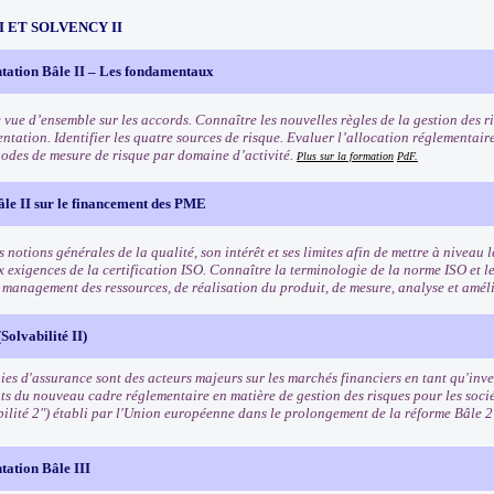
III ET SOLVENCY II
tation Bâle II – Les fondamentaux
 vue d’ensemble sur les accords. Connaître les nouvelles règles de la gestion des ri
ntation. Identifier les quatre sources de risque. Evaluer l’allocation réglementair
odes de mesure de risque par domaine d’activité.
Plus sur la formation
PdF.
âle II sur le financement des PME
 notions générales de la qualité, son intérêt et ses limites afin de mettre à niveau l
x exigences de la certification ISO. Connaître la terminologie de la norme ISO et l
e management des ressources, de réalisation du produit, de mesure, analyse et amél
Solvabilité II)
es d'assurance sont des acteurs majeurs sur les marchés financiers en tant qu'inves
ts du nouveau cadre réglementaire en matière de gestion des risques pour les soci
bilité 2") établi par l'Union européenne dans le prolongement de la réforme Bâle 
tation Bâle III