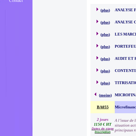
ANALYSE 
(
plus
)
ANALYSE 
(
plus
)
LES MARC
(
plus
)
PORTEFEU
(
plus
)
AUDIT ET 
(
plus
)
CONTENTI
(
plus
)
TITRISATI
(
plus
)
MICROFIN
(
moins
)
BA055
Microfinanc
2 jours
A l’issue de
1150 € HT
situation act
Dates de stage
principaux r
Inscription