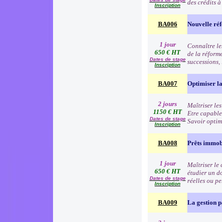
des crédits 
Inscription
BA006
Nouvelle réf
1 jour
Connaître les
650 € HT
de la réform
Dates de stage
successions,
Inscription
BA007
Optimiser la 
2 jours
Maîtriser les
1150 € HT
Etre capable
Dates de stage
Savoir optim
Inscription
BA008
Prêts immob
1 jour
Maîtriser le 
650 € HT
étudier un d
Dates de stage
réelles ou p
Inscription
BA009
La gestion 