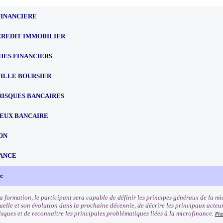
FINANCIERE
CREDIT IMMOBILIER
HES FINANCIERS
ILLE BOURSIER
RISQUES BANCAIRES
EUX BANCAIRE
ON
ANCE
e
 la formation, le participant sera capable de définir les principes généraux de la m
uelle et son évolution dans la prochaine décennie, de décrire les principaux acteur
isques et de reconnaître les principales problématiques liées à la microfinance.
Plu