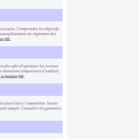
succession. Comprendre les objectifs
 assouplissement du règlement des
ion
PdF.
iscales afin d’optimiser les revenus.
es donations temporaires d’usufruit.
r la formation
PdF.
iculiers liés à l’immobilier. Savoir
 prêt adapté. Connaître les garanties