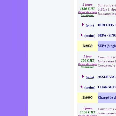
2 jours
Suite à la c
1150 € HT
à Bâle 3. Ap
Dates de stage
les banques e
Inscription
DIRECTIVE
(
plus
)
SEPA - SI
(
moins
)
BA039
SEPA (Singl
1 jour
Connaître le
650 € HT
lancée sous 
Dates de stage
Comprendre 
Inscription
ASSURANC
(
plus
)
CHARGE D
(
moins
)
BA005
Chargé de cl
3 jours
Connaître l’e
1550 € HT
connaissance
Dates de stage