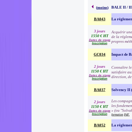
BALE II / 
(
moins
)
BA043
La réglemen
3 jours
Acquérir une
1550 € HT
de la régleme
Dates de stage
propres méth
Inscription
GC034
Impact de B
2 jours
Connaître les
1150 € HT
satisfaire au
Dates de stage
direction, d
Inscription
BA037
Solvency II (
Les compagni
2 jours
les fondemen
1150 € HT
» (ou "Solva
Dates de stage
Inscription
formation
PdF.
BA052
La réglemen