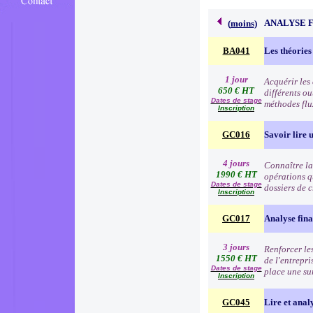
ANALYSE 
(
moins
)
BA041
Les théories
1 jour
Acquérir les
650 € HT
différents o
Dates de stage
méthodes flu
Inscription
GC016
Savoir lire u
4 jours
Connaître la 
1990 € HT
opérations q
Dates de stage
dossiers de c
Inscription
GC017
Analyse fina
3 jours
Renforcer les
1550 € HT
de l'entrepri
Dates de stage
place une su
Inscription
GC045
Lire et anal