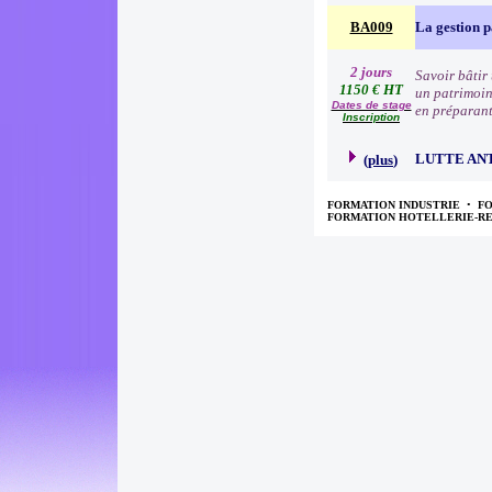
BA009
La gestion 
2 jours
Savoir bâtir 
1150 € HT
un patrimoine
Dates de stage
en préparant
Inscription
LUTTE AN
(
plus
)
FORMATION INDUSTRIE
•
F
FORMATION HOTELLERIE-R