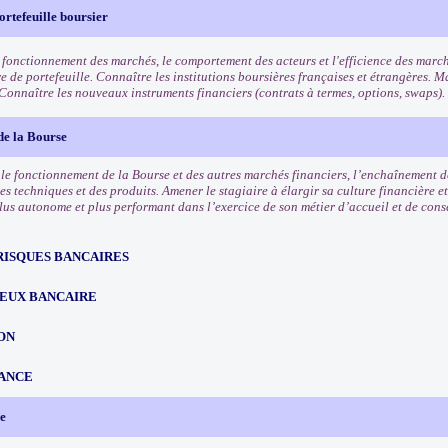
ortefeuille boursier
 fonctionnement des marchés, le comportement des acteurs et l'efficience des march
e de portefeuille. Connaître les institutions boursières françaises et étrangères. Ma
 Connaître les nouveaux instruments financiers (contrats à termes, options, swaps).
de la Bourse
e fonctionnement de la Bourse et des autres marchés financiers, l’enchaînement des
es techniques et des produits. Amener le stagiaire à élargir sa culture financière et
lus autonome et plus performant dans l’exercice de son métier d’accueil et de conse
RISQUES BANCAIRES
EUX BANCAIRE
ON
ANCE
e