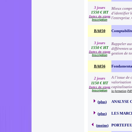
3 jours
Mieux compre
1550 € HT
d'identifier 
Dates de stage
l'entreprise
Inscription
BA050
Comptabilit
3 jours
Rappeler aux 
1550 € HT
différentes u
Dates de stage
gestion de to
Inscription
BA056
Fondamentau
A l’issue de
2 jours
valorisation
1150 € HT
capitalisati
Dates de stage
Inscription
la formation
PdF
ANALYSE 
(
plus
)
LES MARC
(
plus
)
PORTEFEU
(
moins
)