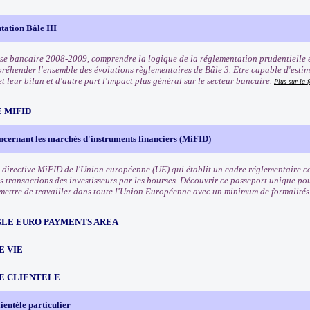
tation Bâle III
rise bancaire 2008-2009, comprendre la logique de la réglementation prudentielle e
préhender l'ensemble des évolutions règlementaires de Bâle 3. Etre capable d'estim
t leur bilan et d'autre part l'impact plus général sur le secteur bancaire.
Plus sur la 
 MIFID
ncernant les marchés d'instruments financiers (MiFID)
 directive MiFID de l'Union européenne (UE) qui établit un cadre réglementaire co
s transactions des investisseurs par les bourses. Découvrir ce passeport unique pou
rmettre de travailler dans toute l'Union Européenne avec un minimum de formalités
NGLE EURO PAYMENTS AREA
E VIE
E CLIENTELE
ientèle particulier