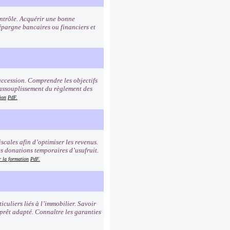
contrôle. Acquérir une bonne
pargne bancaires ou financiers et
succession. Comprendre les objectifs
 assouplissement du règlement des
ion
PdF.
iscales afin d’optimiser les revenus.
es donations temporaires d’usufruit.
r la formation
PdF.
iculiers liés à l’immobilier. Savoir
 prêt adapté. Connaître les garanties