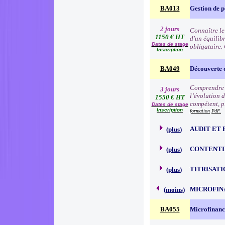
BA013
Gestion de p
2 jours
Connaître le
1150 € HT
d'un équilibr
Dates de stage
obligataire.
Inscription
BA049
Découverte 
Comprendre l
3 jours
l’évolution d
1550 € HT
compétent, p
Dates de stage
Inscription
formation
PdF.
AUDIT ET 
(
plus
)
CONTENTI
(
plus
)
TITRISATI
(
plus
)
MICROFIN
(
moins
)
BA055
Microfinanc