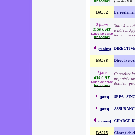
Inscription
formation
PdF.
BA052
La réglemen
2 jours
Suite à la c
1150 € HT
à Bâle 3. Ap
Dates de stage
les banques e
Inscription
DIRECTIVE
(
moins
)
BA038
Directive co
1 jour
Connaître la
650 € HT
organisée de
Dates de stage
doit leur pe
Inscription
SEPA - SI
(
plus
)
ASSURANC
(
plus
)
CHARGE D
(
moins
)
BA005
Chargé de cl