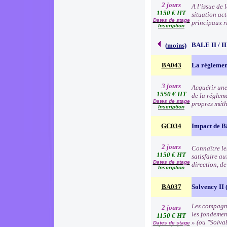
2 jours
A l’issue de
1150 € HT
situation act
Dates de stage
principaux r
Inscription
BALE II / 
(
moins
)
BA043
La réglemen
3 jours
Acquérir une
1550 € HT
de la régleme
Dates de stage
propres méth
Inscription
GC034
Impact de B
2 jours
Connaître les
1150 € HT
satisfaire au
Dates de stage
direction, d
Inscription
BA037
Solvency II (
Les compagni
2 jours
les fondemen
1150 € HT
» (ou "Solva
Dates de stage