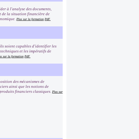
éder à l'analyse des documents,
t de la situation financière de
conomique.
Plus sur la formation
PdF.
ls soient capables d'identifier les
 techniques et les impératifs de
us sur la formation
PdF.
mposition des mécanismes de
iers ainsi que les notions de
 produits financiers classiques.
Plus sur