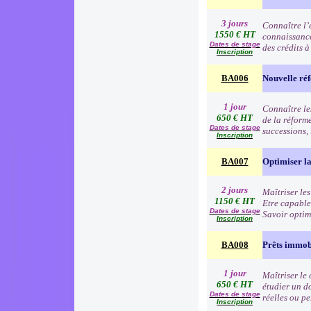
3 jours
Connaître l’e
1550 € HT
connaissance
Dates de stage
des crédits 
Inscription
BA006
Nouvelle réf
1 jour
Connaître les
650 € HT
de la réform
Dates de stage
successions,
Inscription
BA007
Optimiser la 
2 jours
Maîtriser les
1150 € HT
Etre capable
Dates de stage
Savoir optim
Inscription
BA008
Prêts immob
1 jour
Maîtriser le 
650 € HT
étudier un d
Dates de stage
réelles ou p
Inscription