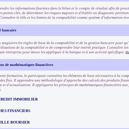
ndre les informations fournies dans le bilan et le compte de résultat afin de proc
les points clés, de déterminer les risques majeurs et d'établir un diagnostic pertinen
. Connaître le rôle et les limites de la comptabilité comme système d'information é
é bancaire
stagiaires les règles de base de la comptabilité et de la gestion bancaire pour qu'i
tilisations de la comptabilité et de comprendre leur intérêt pratique. Connaître les
ute entreprise pour mieux les appliquer à la banque et à son activité spécifique.
Pl
x de mathématiques financières
 cette formation, le participant connaîtra les éléments de base nécessaires à la co
 des flux. Il apprendra une méthodologie d'approche des calculs des produits financ
on et d'actualisation. Il appliquera les principes de mathématiques financières aux
.
CREDIT IMMOBILIER
HES FINANCIERS
ILLE BOURSIER