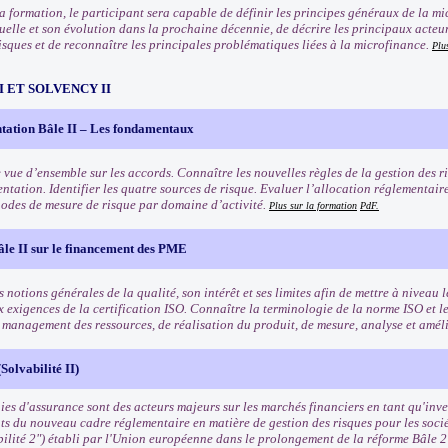
 la formation, le participant sera capable de définir les principes généraux de la m
uelle et son évolution dans la prochaine décennie, de décrire les principaux acteur
isques et de reconnaître les principales problématiques liées à la microfinance.
Plu
III ET SOLVENCY II
tation Bâle II – Les fondamentaux
 vue d’ensemble sur les accords. Connaître les nouvelles règles de la gestion des ri
ntation. Identifier les quatre sources de risque. Evaluer l’allocation réglementair
odes de mesure de risque par domaine d’activité.
Plus sur la formation
PdF.
âle II sur le financement des PME
 notions générales de la qualité, son intérêt et ses limites afin de mettre à niveau l
x exigences de la certification ISO. Connaître la terminologie de la norme ISO et l
e management des ressources, de réalisation du produit, de mesure, analyse et amél
Solvabilité II)
es d'assurance sont des acteurs majeurs sur les marchés financiers en tant qu'inves
ts du nouveau cadre réglementaire en matière de gestion des risques pour les soci
bilité 2") établi par l'Union européenne dans le prolongement de la réforme Bâle 