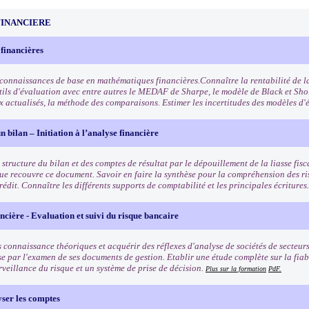
FINANCIERE
 financières
 connaissances de base en mathématiques financières.Connaître la rentabilité de la
utils d'évaluation avec entre autres le MEDAF de Sharpe, le modèle de Black et Sho
x actualisés, la méthode des comparaisons. Estimer les incertitudes des modèles d'
n bilan – Initiation à l’analyse financière
structure du bilan et des comptes de résultat par le dépouillement de la liasse fisca
ue recouvre ce document. Savoir en faire la synthèse pour la compréhension des ris
rédit. Connaître les différents supports de comptabilité et les principales écritures
ncière - Evaluation et suivi du risque bancaire
 connaissance théoriques et acquérir des réflexes d'analyse de sociétés de secteurs
se par l'examen de ses documents de gestion. Etablir une étude complète sur la fiab
rveillance du risque et un système de prise de décision.
Plus sur la formation
PdF.
yser les comptes