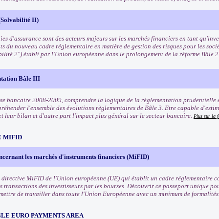
Solvabilité II)
es d'assurance sont des acteurs majeurs sur les marchés financiers en tant qu'inves
ts du nouveau cadre réglementaire en matière de gestion des risques pour les soci
bilité 2") établi par l'Union européenne dans le prolongement de la réforme Bâle 
tation Bâle III
rise bancaire 2008-2009, comprendre la logique de la réglementation prudentielle e
préhender l'ensemble des évolutions règlementaires de Bâle 3. Etre capable d'estim
t leur bilan et d'autre part l'impact plus général sur le secteur bancaire.
Plus sur la 
 MIFID
ncernant les marchés d'instruments financiers (MiFID)
 directive MiFID de l'Union européenne (UE) qui établit un cadre réglementaire co
s transactions des investisseurs par les bourses. Découvrir ce passeport unique pou
rmettre de travailler dans toute l'Union Européenne avec un minimum de formalités
NGLE EURO PAYMENTS AREA