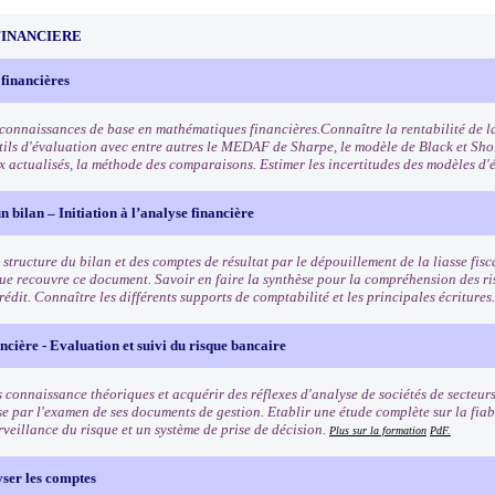
FINANCIERE
 financières
 connaissances de base en mathématiques financières.Connaître la rentabilité de la
utils d'évaluation avec entre autres le MEDAF de Sharpe, le modèle de Black et Sho
x actualisés, la méthode des comparaisons. Estimer les incertitudes des modèles d'
n bilan – Initiation à l’analyse financière
structure du bilan et des comptes de résultat par le dépouillement de la liasse fisca
ue recouvre ce document. Savoir en faire la synthèse pour la compréhension des ris
rédit. Connaître les différents supports de comptabilité et les principales écritures
ncière - Evaluation et suivi du risque bancaire
 connaissance théoriques et acquérir des réflexes d'analyse de sociétés de secteurs
se par l'examen de ses documents de gestion. Etablir une étude complète sur la fiab
rveillance du risque et un système de prise de décision.
Plus sur la formation
PdF.
yser les comptes