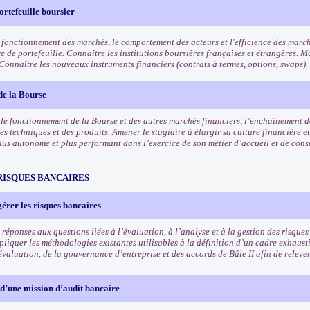
ortefeuille boursier
 fonctionnement des marchés, le comportement des acteurs et l'efficience des march
e de portefeuille. Connaître les institutions boursières françaises et étrangères. Ma
 Connaître les nouveaux instruments financiers (contrats à termes, options, swaps).
de la Bourse
e fonctionnement de la Bourse et des autres marchés financiers, l’enchaînement des
es techniques et des produits. Amener le stagiaire à élargir sa culture financière et
lus autonome et plus performant dans l’exercice de son métier d’accueil et de conse
RISQUES BANCAIRES
gérer les risques bancaires
réponses aux questions liées à l’évaluation, à l’analyse et à la gestion des risques 
liquer les méthodologies existantes utilisables à la définition d’un cadre exhausti
valuation, de la gouvernance d’entreprise et des accords de Bâle II afin de relever
d’une mission d’audit bancaire