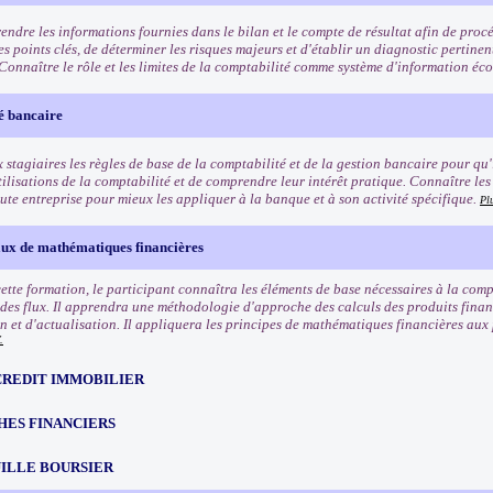
ndre les informations fournies dans le bilan et le compte de résultat afin de proc
les points clés, de déterminer les risques majeurs et d'établir un diagnostic pertinen
. Connaître le rôle et les limites de la comptabilité comme système d'information é
é bancaire
stagiaires les règles de base de la comptabilité et de la gestion bancaire pour qu'i
tilisations de la comptabilité et de comprendre leur intérêt pratique. Connaître les
ute entreprise pour mieux les appliquer à la banque et à son activité spécifique.
Pl
x de mathématiques financières
 cette formation, le participant connaîtra les éléments de base nécessaires à la co
 des flux. Il apprendra une méthodologie d'approche des calculs des produits financ
on et d'actualisation. Il appliquera les principes de mathématiques financières aux
.
CREDIT IMMOBILIER
HES FINANCIERS
ILLE BOURSIER