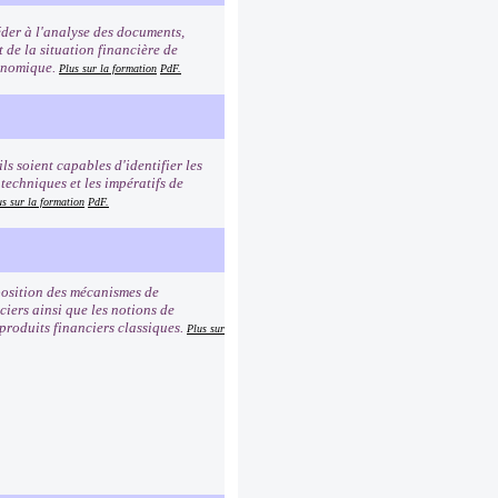
éder à l'analyse des documents,
t de la situation financière de
conomique.
Plus sur la formation
PdF.
ls soient capables d'identifier les
 techniques et les impératifs de
us sur la formation
PdF.
mposition des mécanismes de
iers ainsi que les notions de
 produits financiers classiques.
Plus sur