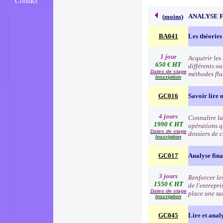
ANALYSE 
(
moins
)
BA041
Les théories
1 jour
Acquérir les
650 € HT
différents o
Dates de stage
méthodes flu
Inscription
GC016
Savoir lire u
4 jours
Connaître la 
1990 € HT
opérations q
Dates de stage
dossiers de c
Inscription
GC017
Analyse fina
3 jours
Renforcer les
1550 € HT
de l'entrepri
Dates de stage
place une su
Inscription
GC045
Lire et anal