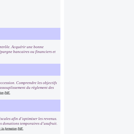
contrôle. Acquérir une bonne
pargne bancaires ou financiers et
succession. Comprendre les objectifs
 assouplissement du règlement des
ion
PdF.
iscales afin d’optimiser les revenus.
es donations temporaires d’usufruit.
r la formation
PdF.