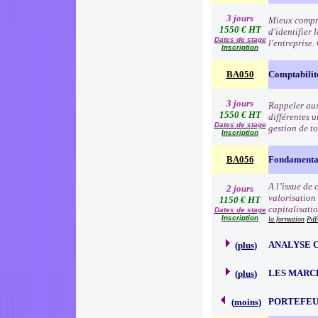
3 jours
Mieux compre
1550 € HT
d'identifier 
Dates de stage
l'entreprise
Inscription
BA050
Comptabilit
3 jours
Rappeler aux 
1550 € HT
différentes u
Dates de stage
gestion de to
Inscription
BA056
Fondamentau
A l’issue de
2 jours
valorisation
1150 € HT
capitalisati
Dates de stage
Inscription
la formation
PdF
ANALYSE 
(
plus
)
LES MARC
(
plus
)
PORTEFEU
(
moins
)