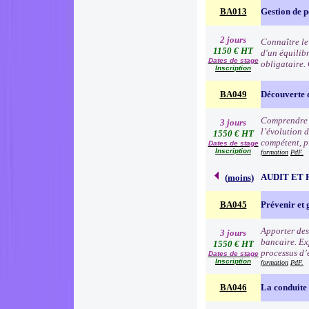
BA013
Gestion de p
2 jours
Connaître le
1150 € HT
d'un équilibr
Dates de stage
obligataire.
Inscription
BA049
Découverte 
Comprendre l
3 jours
l’évolution d
1550 € HT
compétent, p
Dates de stage
Inscription
formation
PdF.
AUDIT ET 
(
moins
)
BA045
Prévenir et 
Apporter des 
3 jours
bancaire. Exp
1550 € HT
processus d’é
Dates de stage
Inscription
formation
PdF.
BA046
La conduite 