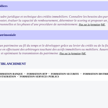
iliers
cadre juridique et technique des crédits immobiliers. Connaître les besoins des part
ossier, évaluer la capacité de remboursement, déterminer le scoring et proposer un
ersonnelles et les phases d’une procédure de surendettement.
Plus sur la formation
PdF.
patrimoniale
un patrimoine au fil du temps et le développer grâce au levier du crédit ou de la fi
 en effectuant des arbitrages touchant des actifs immobiliers ou mobiliers. Assurer
 et optimisant la transmission du patrimoine.
Plus sur la formation
PdF.
TIBLANCHIMENT
ORMATION BANQUE
•
FORMATION BTP
•
FORMATION SECURITE
•
FORMATION DISTRI
ESTAURATION
•
FORMATION SERVICES PUBLICS