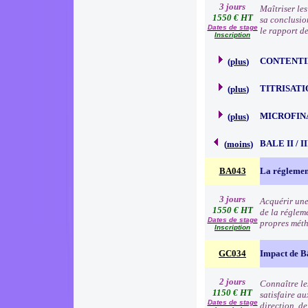
3 jours
Maîtriser le
1550 € HT
sa conclusion
Dates de stage
le rapport de
Inscription
CONTENTI
(
plus
)
TITRISATI
(
plus
)
MICROFIN
(
plus
)
BALE II / 
(
moins
)
BA043
La réglemen
3 jours
Acquérir une
1550 € HT
de la régleme
Dates de stage
propres méth
Inscription
GC034
Impact de B
2 jours
Connaître les
1150 € HT
satisfaire au
Dates de stage
direction, d