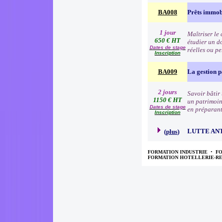
BA008
Prêts immob
1 jour
Maîtriser le 
650 € HT
étudier un d
Dates de stage
réelles ou p
Inscription
BA009
La gestion 
2 jours
Savoir bâtir 
1150 € HT
un patrimoine
Dates de stage
en préparant
Inscription
LUTTE AN
(
plus
)
FORMATION INDUSTRIE
•
F
FORMATION HOTELLERIE-R