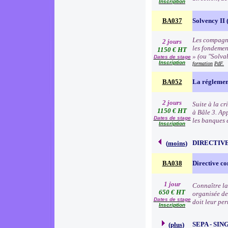
Inscription
BA037
Solvency II (
Les compagni
2 jours
les fondemen
1150 € HT
» (ou "Solva
Dates de stage
Inscription
formation
PdF.
BA052
La réglemen
2 jours
Suite à la c
1150 € HT
à Bâle 3. Ap
Dates de stage
les banques e
Inscription
DIRECTIVE
(
moins
)
BA038
Directive co
1 jour
Connaître la
650 € HT
organisée de
Dates de stage
doit leur pe
Inscription
SEPA - SI
(
plus
)