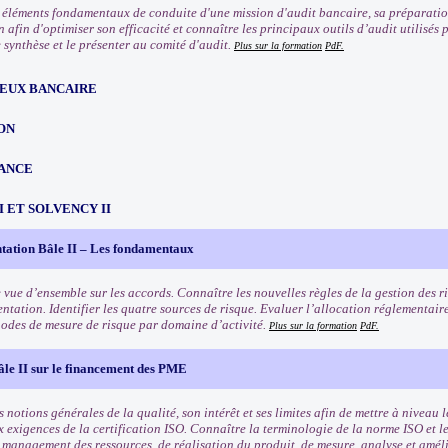
s éléments fondamentaux de conduite d'une mission d'audit bancaire, sa préparation
 afin d'optimiser son efficacité et connaître les principaux outils d’audit utilisé
 synthèse et le présenter au comité d'audit.
Plus sur la formation
PdF.
EUX BANCAIRE
ON
ANCE
III ET SOLVENCY II
tation Bâle II – Les fondamentaux
 vue d’ensemble sur les accords. Connaître les nouvelles règles de la gestion des ri
ntation. Identifier les quatre sources de risque. Evaluer l’allocation réglementair
odes de mesure de risque par domaine d’activité.
Plus sur la formation
PdF.
âle II sur le financement des PME
 notions générales de la qualité, son intérêt et ses limites afin de mettre à niveau l
x exigences de la certification ISO. Connaître la terminologie de la norme ISO et l
e management des ressources, de réalisation du produit, de mesure, analyse et amél