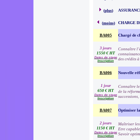
ASSURANC
(
plus
)
CHARGE D
(
moins
)
BA005
Chargé de cl
3 jours
Connaître l’e
1550 € HT
connaissance
Dates de stage
des crédits 
Inscription
BA006
Nouvelle réf
1 jour
Connaître les
650 € HT
de la réform
Dates de stage
successions,
Inscription
BA007
Optimiser la 
2 jours
Maîtriser les
1150 € HT
Etre capable
Dates de stage
Savoir optim
Inscription