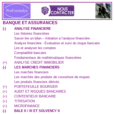
BANQUE ET ASSURANCES
(
-
)
ANALYSE FINANCIERE
Les théories financières
Savoir lire un bilan – Initiation à l’analyse financière
Analyse financière - Evaluation et suivi du risque bancaire
Lire et analyser les comptes
Comptabilité bancaire
Fondamentaux de mathématiques financières
(
+
)
ANALYSE CREDIT IMMOBILIER
(
-
)
LES MARCHES FINANCIERS
Les marchés financiers
Les marchés des produits de couverture de risques
Les produits financiers dérivés
(
+
)
PORTEFEUILLE BOURSIER
(
+
)
AUDIT ET RISQUES BANCAIRES
(
+
)
CONTENTIEUX BANCAIRE
(
+
)
TITRISATION
(
+
)
MICROFINANCE
(
-
)
BALE II / III ET SOLVENCY II