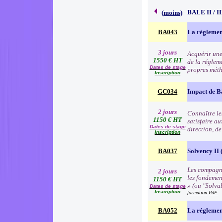
BALE II / 
(
moins
)
BA043
La réglemen
3 jours
Acquérir une
1550 € HT
de la régleme
Dates de stage
propres méth
Inscription
GC034
Impact de B
2 jours
Connaître les
1150 € HT
satisfaire au
Dates de stage
direction, d
Inscription
BA037
Solvency II (
Les compagni
2 jours
les fondemen
1150 € HT
» (ou "Solva
Dates de stage
Inscription
formation
PdF.
BA052
La réglemen