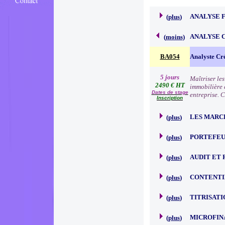
ANALYSE 
(
plus
)
ANALYSE 
(
moins
)
BA054
Analyste Cr
5 jours
Maîtriser le
2490 € HT
immobilière e
Dates de stage
entreprise. 
Inscription
LES MARC
(
plus
)
PORTEFEU
(
plus
)
AUDIT ET 
(
plus
)
CONTENTI
(
plus
)
TITRISATI
(
plus
)
MICROFIN
(
plus
)