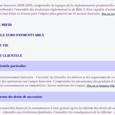
rise bancaire 2008-2009, comprendre la logique de la réglementation prudentielle e
préhender l'ensemble des évolutions règlementaires de Bâle 3. Etre capable d'estim
t leur bilan et d'autre part l'impact plus général sur le secteur bancaire.
Plus sur la 
 MIFID
NGLE EURO PAYMENTS AREA
E VIE
E CLIENTELE
ientèle particulier
nvironnement bancaire : l’activité, la clientèle, les métiers et les organismes de 
 des opérations sur compte bancaire. Comprendre les mécanismes des produits d’é
à la consommation ou immobiliers. Savoir maîtriser les risques.
Plus sur la formation
PdF.
orme des droits de succession
 nouvelles bases de la transmission à titre gratuit après la réforme des droits de 
e : répondre aux évolutions familiales. Connaître les conséquences de la réforme :