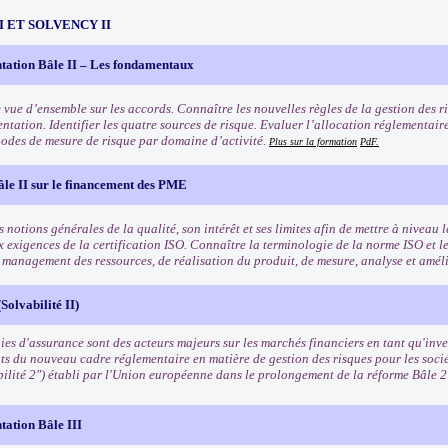
III ET SOLVENCY II
tation Bâle II – Les fondamentaux
 vue d’ensemble sur les accords. Connaître les nouvelles règles de la gestion des ri
ntation. Identifier les quatre sources de risque. Evaluer l’allocation réglementair
odes de mesure de risque par domaine d’activité.
Plus sur la formation
PdF.
âle II sur le financement des PME
 notions générales de la qualité, son intérêt et ses limites afin de mettre à niveau l
x exigences de la certification ISO. Connaître la terminologie de la norme ISO et l
e management des ressources, de réalisation du produit, de mesure, analyse et amél
Solvabilité II)
es d'assurance sont des acteurs majeurs sur les marchés financiers en tant qu'inves
ts du nouveau cadre réglementaire en matière de gestion des risques pour les soci
bilité 2") établi par l'Union européenne dans le prolongement de la réforme Bâle 
tation Bâle III