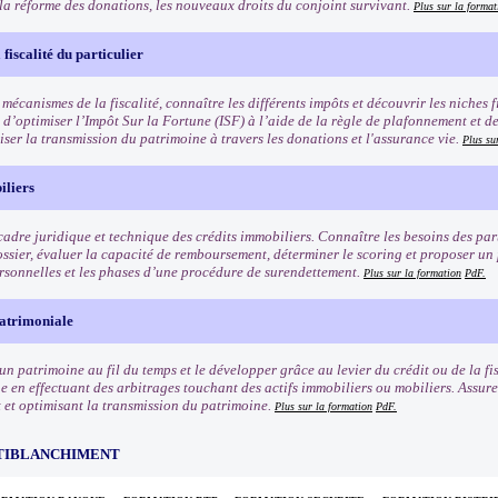
 la réforme des donations, les nouveaux droits du conjoint survivant.
Plus sur la format
fiscalité du particulier
 mécanismes de la fiscalité, connaître les différents impôts et découvrir les niches f
 d’optimiser l’Impôt Sur la Fortune (ISF) à l’aide de la règle de plafonnement et d
iser la transmission du patrimoine à travers les donations et l'assurance vie.
Plus su
iliers
cadre juridique et technique des crédits immobiliers. Connaître les besoins des part
ossier, évaluer la capacité de remboursement, déterminer le scoring et proposer un
ersonnelles et les phases d’une procédure de surendettement.
Plus sur la formation
PdF.
patrimoniale
un patrimoine au fil du temps et le développer grâce au levier du crédit ou de la fi
 en effectuant des arbitrages touchant des actifs immobiliers ou mobiliers. Assurer
 et optimisant la transmission du patrimoine.
Plus sur la formation
PdF.
TIBLANCHIMENT