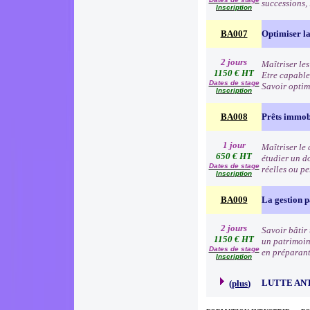
successions,
Inscription
BA007
Optimiser la 
2 jours
Maîtriser les
1150 € HT
Etre capable
Dates de stage
Savoir optim
Inscription
BA008
Prêts immob
1 jour
Maîtriser le 
650 € HT
étudier un d
Dates de stage
réelles ou p
Inscription
BA009
La gestion 
2 jours
Savoir bâtir 
1150 € HT
un patrimoine
Dates de stage
en préparant
Inscription
LUTTE AN
(
plus
)