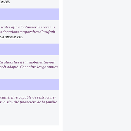
ion
PdF.
iscales afin d’optimiser les revenus.
es donations temporaires d’usufruit.
r la formation
PdF.
iculiers liés à l’immobilier. Savoir
 prêt adapté. Connaître les garanties
scalité. Etre capable de restructurer
 la sécurité financière de la famille