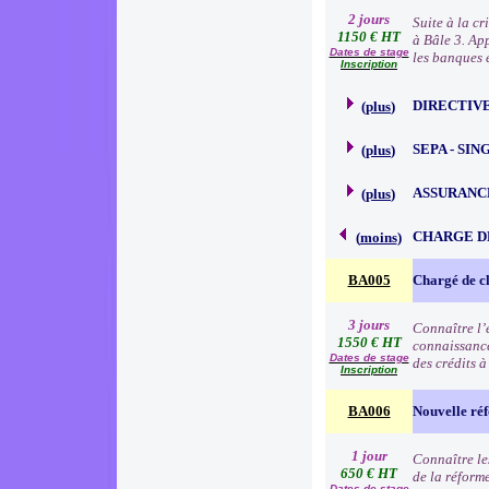
2 jours
Suite à la c
1150 € HT
à Bâle 3. Ap
Dates de stage
les banques e
Inscription
DIRECTIVE
(
plus
)
SEPA - SI
(
plus
)
ASSURANC
(
plus
)
CHARGE D
(
moins
)
BA005
Chargé de cl
3 jours
Connaître l’e
1550 € HT
connaissance
Dates de stage
des crédits 
Inscription
BA006
Nouvelle réf
1 jour
Connaître les
650 € HT
de la réform
Dates de stage