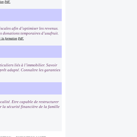
ion
PdF.
iscales afin d’optimiser les revenus.
es donations temporaires d’usufruit.
r la formation
PdF.
iculiers liés à l’immobilier. Savoir
 prêt adapté. Connaître les garanties
scalité. Etre capable de restructurer
 la sécurité financière de la famille