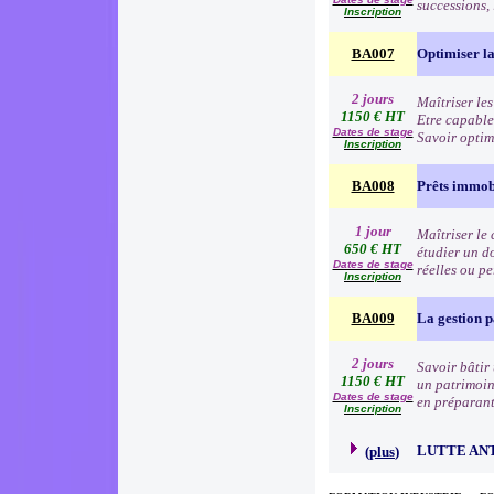
successions,
Inscription
BA007
Optimiser la 
2 jours
Maîtriser les
1150 € HT
Etre capable
Dates de stage
Savoir optim
Inscription
BA008
Prêts immob
1 jour
Maîtriser le 
650 € HT
étudier un d
Dates de stage
réelles ou p
Inscription
BA009
La gestion 
2 jours
Savoir bâtir 
1150 € HT
un patrimoine
Dates de stage
en préparant
Inscription
LUTTE AN
(
plus
)