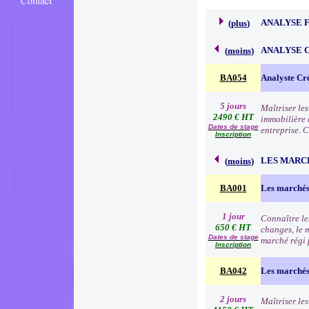
ANALYSE 
(
plus
)
ANALYSE 
(
moins
)
BA054
Analyste Cr
5 jours
Maîtriser le
2490 € HT
immobilière e
Dates de stage
entreprise. 
Inscription
LES MARC
(
moins
)
BA001
Les marchés
1 jour
Connaître le
650 € HT
changes, le 
Dates de stage
marché régi p
Inscription
BA042
Les marchés 
2 jours
Maîtriser les