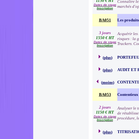
1150 € HT
Connaître les
Dates de stage
marchés d'o
Inscription
BA051
Les produits
3 jours
Acquérir les 
1550 € HT
risques : la
Dates de stage
Trackers. Co
Inscription
PORTEFEU
(
plus
)
AUDIT ET 
(
plus
)
CONTENTI
(
moins
)
BA053
Contentieux
2 jours
Analyser le 
1150 € HT
de rétabliss
Dates de stage
procédure, l
Inscription
TITRISATI
(
plus
)