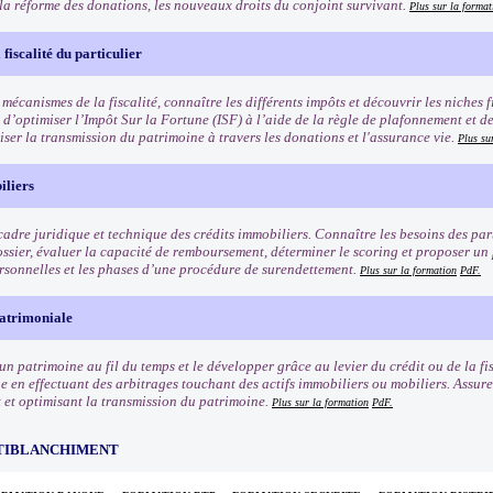
 la réforme des donations, les nouveaux droits du conjoint survivant.
Plus sur la format
fiscalité du particulier
 mécanismes de la fiscalité, connaître les différents impôts et découvrir les niches f
 d’optimiser l’Impôt Sur la Fortune (ISF) à l’aide de la règle de plafonnement et d
iser la transmission du patrimoine à travers les donations et l'assurance vie.
Plus su
iliers
cadre juridique et technique des crédits immobiliers. Connaître les besoins des part
ossier, évaluer la capacité de remboursement, déterminer le scoring et proposer un
ersonnelles et les phases d’une procédure de surendettement.
Plus sur la formation
PdF.
patrimoniale
un patrimoine au fil du temps et le développer grâce au levier du crédit ou de la fi
 en effectuant des arbitrages touchant des actifs immobiliers ou mobiliers. Assurer
 et optimisant la transmission du patrimoine.
Plus sur la formation
PdF.
TIBLANCHIMENT