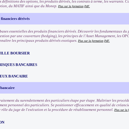
 définitions des options, les produits dérivés, les contrats à terme, les warrants.
ption, du MATIF ainsi que du Monep.
Plus sur la formation
PdF.
 financiers dérivés
bases essentielles des produits financiers dérivés. Découvrir les fondamentaux du p
 gestion par une couverture (hedging), les principes de l’Asset Management, les OPC
nnaître les principaux produits dérivés exotiques.
Plus sur la formation
PdF.
ILLE BOURSIER
RISQUES BANCAIRES
EUX BANCAIRE
 bancaire
traitement du surendettement des particuliers étape par étape. Maîtriser les procéd
ement personnel des particuliers. Se positionner efficacement en qualité de créanci
e rôle du juge de l'exécution et la procédure de rétablissement personnel.
Plus sur la 
ON