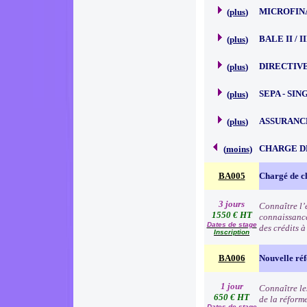
MICROFIN
(
plus
)
BALE II / 
(
plus
)
DIRECTIVE
(
plus
)
SEPA - SI
(
plus
)
ASSURANC
(
plus
)
CHARGE D
(
moins
)
BA005
Chargé de cl
3 jours
Connaître l’e
1550 € HT
connaissance
Dates de stage
des crédits 
Inscription
BA006
Nouvelle réf
1 jour
Connaître les
650 € HT
de la réform
Dates de stage