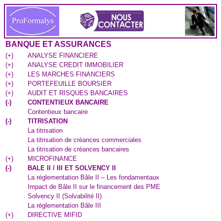
BANQUE ET ASSURANCES
(
+
)
ANALYSE FINANCIERE
(
+
)
ANALYSE CREDIT IMMOBILIER
(
+
)
LES MARCHES FINANCIERS
(
+
)
PORTEFEUILLE BOURSIER
(
+
)
AUDIT ET RISQUES BANCAIRES
(
-
)
CONTENTIEUX BANCAIRE
Contentieux bancaire
(
-
)
TITRISATION
La titrisation
La titrisation de créances commerciales
La titrisation de créances bancaires
(
+
)
MICROFINANCE
(
-
)
BALE II / III ET SOLVENCY II
La réglementation Bâle II – Les fondamentaux
Impact de Bâle II sur le financement des PME
Solvency II (Solvabilité II)
La réglementation Bâle III
(
+
)
DIRECTIVE MIFID