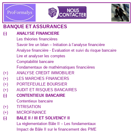
BANQUE ET ASSURANCES
(
-
)
ANALYSE FINANCIERE
Les théories financières
Savoir lire un bilan – Initiation à l’analyse financière
Analyse financière - Evaluation et suivi du risque bancaire
Lire et analyser les comptes
Comptabilité bancaire
Fondamentaux de mathématiques financières
(
+
)
ANALYSE CREDIT IMMOBILIER
(
+
)
LES MARCHES FINANCIERS
(
+
)
PORTEFEUILLE BOURSIER
(
+
)
AUDIT ET RISQUES BANCAIRES
(
-
)
CONTENTIEUX BANCAIRE
Contentieux bancaire
(
+
)
TITRISATION
(
+
)
MICROFINANCE
(
-
)
BALE II / III ET SOLVENCY II
La réglementation Bâle II – Les fondamentaux
Impact de Bâle II sur le financement des PME