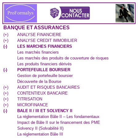
BANQUE ET ASSURANCES
(
+
)
ANALYSE FINANCIERE
(
+
)
ANALYSE CREDIT IMMOBILIER
(
-
)
LES MARCHES FINANCIERS
Les marchés financiers
Les marchés des produits de couverture de risques
Les produits financiers dérivés
(
-
)
PORTEFEUILLE BOURSIER
Gestion de portefeuille boursier
Découverte de la Bourse
(
+
)
AUDIT ET RISQUES BANCAIRES
(
+
)
CONTENTIEUX BANCAIRE
(
+
)
TITRISATION
(
+
)
MICROFINANCE
(
-
)
BALE II / III ET SOLVENCY II
La réglementation Bâle II – Les fondamentaux
Impact de Bâle II sur le financement des PME
Solvency II (Solvabilité II)
La réglementation Bâle III