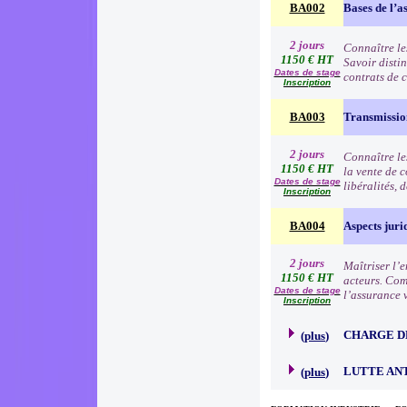
BA002
Bases de l’a
2 jours
Connaître le
1150 € HT
Savoir distin
Dates de stage
contrats de c
Inscription
BA003
Transmission
2 jours
Connaître les
1150 € HT
la vente de 
Dates de stage
libéralités, 
Inscription
BA004
Aspects juri
2 jours
Maîtriser l’e
1150 € HT
acteurs. Comp
Dates de stage
l’assurance 
Inscription
CHARGE D
(
plus
)
LUTTE AN
(
plus
)