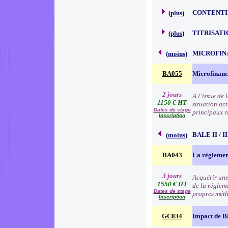
CONTENTI
(
plus
)
TITRISATI
(
plus
)
MICROFIN
(
moins
)
BA055
Microfinanc
2 jours
A l’issue de
1150 € HT
situation act
Dates de stage
principaux r
Inscription
BALE II / 
(
moins
)
BA043
La réglemen
3 jours
Acquérir une
1550 € HT
de la régleme
Dates de stage
propres méth
Inscription
GC034
Impact de B