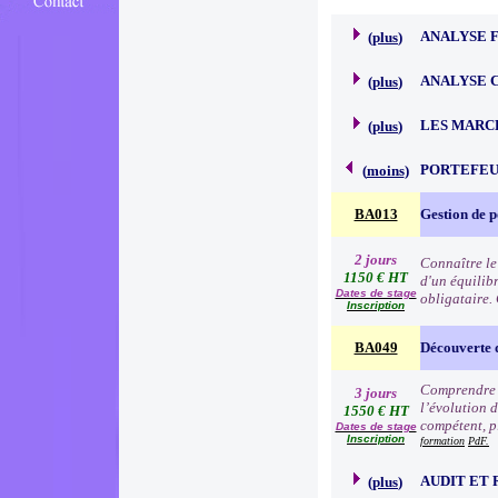
ANALYSE 
(
plus
)
ANALYSE 
(
plus
)
LES MARC
(
plus
)
PORTEFEU
(
moins
)
BA013
Gestion de p
2 jours
Connaître le
1150 € HT
d'un équilibr
Dates de stage
obligataire.
Inscription
BA049
Découverte 
Comprendre l
3 jours
l’évolution d
1550 € HT
compétent, p
Dates de stage
Inscription
formation
PdF.
AUDIT ET 
(
plus
)