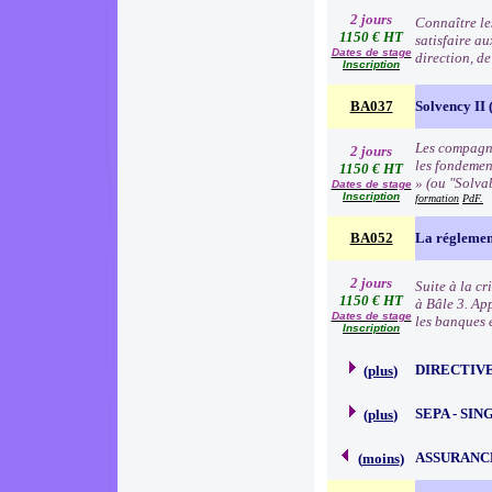
2 jours
Connaître les
1150 € HT
satisfaire au
Dates de stage
direction, d
Inscription
BA037
Solvency II (
Les compagni
2 jours
les fondemen
1150 € HT
» (ou "Solva
Dates de stage
Inscription
formation
PdF.
BA052
La réglemen
2 jours
Suite à la c
1150 € HT
à Bâle 3. Ap
Dates de stage
les banques e
Inscription
DIRECTIVE
(
plus
)
SEPA - SI
(
plus
)
ASSURANC
(
moins
)