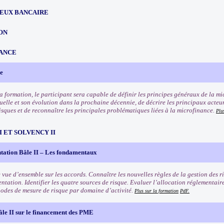
EUX BANCAIRE
ON
ANCE
e
 la formation, le participant sera capable de définir les principes généraux de la m
uelle et son évolution dans la prochaine décennie, de décrire les principaux acteur
isques et de reconnaître les principales problématiques liées à la microfinance.
Plu
III ET SOLVENCY II
tation Bâle II – Les fondamentaux
 vue d’ensemble sur les accords. Connaître les nouvelles règles de la gestion des ri
ntation. Identifier les quatre sources de risque. Evaluer l’allocation réglementair
odes de mesure de risque par domaine d’activité.
Plus sur la formation
PdF.
âle II sur le financement des PME