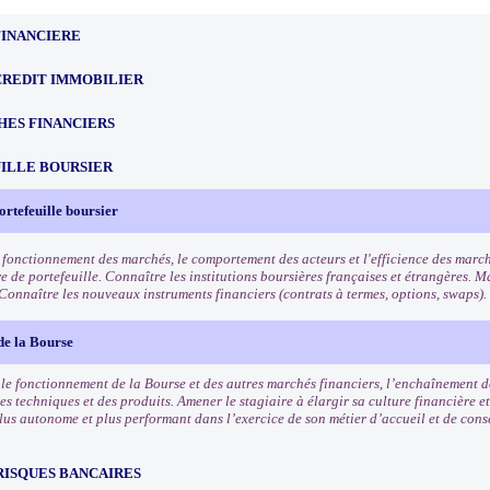
FINANCIERE
CREDIT IMMOBILIER
HES FINANCIERS
ILLE BOURSIER
ortefeuille boursier
 fonctionnement des marchés, le comportement des acteurs et l'efficience des march
e de portefeuille. Connaître les institutions boursières françaises et étrangères. Ma
 Connaître les nouveaux instruments financiers (contrats à termes, options, swaps).
de la Bourse
e fonctionnement de la Bourse et des autres marchés financiers, l’enchaînement des
es techniques et des produits. Amener le stagiaire à élargir sa culture financière et
lus autonome et plus performant dans l’exercice de son métier d’accueil et de conse
RISQUES BANCAIRES