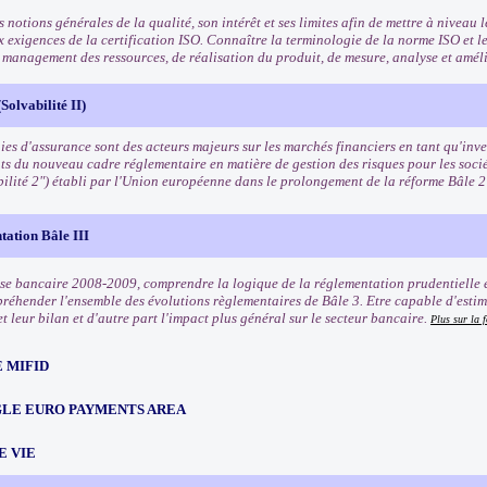
 notions générales de la qualité, son intérêt et ses limites afin de mettre à niveau l
x exigences de la certification ISO. Connaître la terminologie de la norme ISO et l
e management des ressources, de réalisation du produit, de mesure, analyse et amél
Solvabilité II)
es d'assurance sont des acteurs majeurs sur les marchés financiers en tant qu'inves
ts du nouveau cadre réglementaire en matière de gestion des risques pour les soci
bilité 2") établi par l'Union européenne dans le prolongement de la réforme Bâle 
tation Bâle III
rise bancaire 2008-2009, comprendre la logique de la réglementation prudentielle e
préhender l'ensemble des évolutions règlementaires de Bâle 3. Etre capable d'estim
t leur bilan et d'autre part l'impact plus général sur le secteur bancaire.
Plus sur la 
 MIFID
NGLE EURO PAYMENTS AREA
E VIE