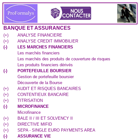
BANQUE ET ASSURANCES
(
+
)
ANALYSE FINANCIERE
(
+
)
ANALYSE CREDIT IMMOBILIER
(
-
)
LES MARCHES FINANCIERS
Les marchés financiers
Les marchés des produits de couverture de risques
Les produits financiers dérivés
(
-
)
PORTEFEUILLE BOURSIER
Gestion de portefeuille boursier
Découverte de la Bourse
(
+
)
AUDIT ET RISQUES BANCAIRES
(
+
)
CONTENTIEUX BANCAIRE
(
+
)
TITRISATION
(
-
)
MICROFINANCE
Microfinance
(
+
)
BALE II / III ET SOLVENCY II
(
+
)
DIRECTIVE MIFID
(
+
)
SEPA - SINGLE EURO PAYMENTS AREA
(
-
)
ASSURANCE VIE