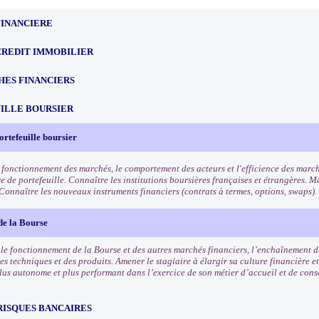
FINANCIERE
CREDIT IMMOBILIER
HES FINANCIERS
ILLE BOURSIER
ortefeuille boursier
 fonctionnement des marchés, le comportement des acteurs et l'efficience des march
e de portefeuille. Connaître les institutions boursières françaises et étrangères. Ma
 Connaître les nouveaux instruments financiers (contrats à termes, options, swaps).
de la Bourse
e fonctionnement de la Bourse et des autres marchés financiers, l’enchaînement des
es techniques et des produits. Amener le stagiaire à élargir sa culture financière et
lus autonome et plus performant dans l’exercice de son métier d’accueil et de conse
RISQUES BANCAIRES