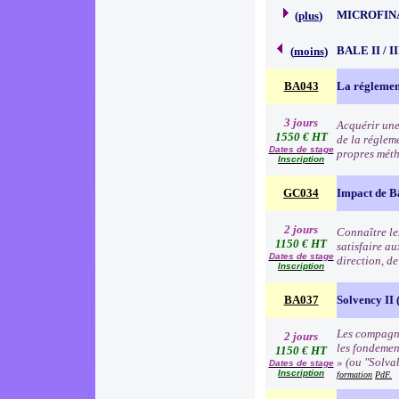
MICROFIN
(
plus
)
BALE II / 
(
moins
)
BA043
La réglemen
3 jours
Acquérir une
1550 € HT
de la régleme
Dates de stage
propres méth
Inscription
GC034
Impact de B
2 jours
Connaître les
1150 € HT
satisfaire au
Dates de stage
direction, d
Inscription
BA037
Solvency II (
Les compagni
2 jours
les fondemen
1150 € HT
» (ou "Solva
Dates de stage
Inscription
formation
PdF.