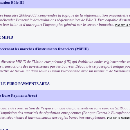
tation Bâle III
rise bancaire 2008-2009, comprendre la logique de la réglementation prudentielle e
préhender l'ensemble des évolutions règlementaires de Bâle 3. Etre capable d'estim
t leur bilan et d'autre part l'impact plus général sur le secteur bancaire.
Plus sur la 
 MIFID
ncernant les marchés d'instruments financiers (MiFID)
 directive MiFID de l'Union européenne (UE) qui établit un cadre réglementaire co
s transactions des investisseurs par les bourses. Découvrir ce passeport unique pou
rmettre de travailler dans toute l'Union Européenne avec un minimum de formalités
NGLE EURO PAYMENTS AREA
e Euro Payments Area)
 cadre de construction de l’espace unique des paiements en zone euro ou SEPA ou 
l’impulsion des autorités de régulation européennes (Banque Centrale Européenn
les mécanismes d’harmonisation des règles bancaires européennes.
Plus sur la format