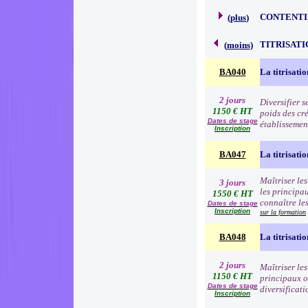
CONTENTI
(
plus
)
TITRISATI
(
moins
)
BA040
La titrisatio
2 jours
Diversifier s
1150 € HT
poids des cré
Dates de stage
établissemen
Inscription
BA047
La titrisati
Maîtriser le
3 jours
les principau
1550 € HT
connaître les
Dates de stage
Inscription
sur la formation
BA048
La titrisati
2 jours
Maîtriser le
1150 € HT
principaux ou
Dates de stage
diversificati
Inscription