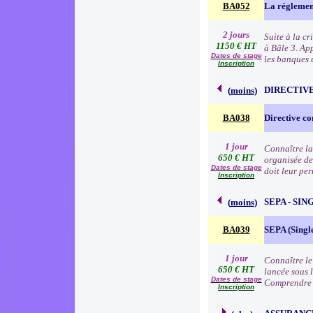
BA052
La réglemen
2 jours
Suite à la c
1150 € HT
à Bâle 3. Ap
Dates de stage
les banques e
Inscription
DIRECTIVE
(
moins
)
BA038
Directive co
1 jour
Connaître la
650 € HT
organisée de
Dates de stage
doit leur pe
Inscription
SEPA - SI
(
moins
)
BA039
SEPA (Singl
1 jour
Connaître le
650 € HT
lancée sous 
Dates de stage
Comprendre 
Inscription