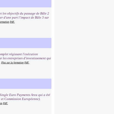
t les objectifs du passage de Bâle 2
er d'une part l’impact de Bâle 3 sur
formation
PdF.
mplet régissant l'exécution
r les entreprises d'investissement qui
.
Plus sur la formation
PdF.
Single Euro Payments Area qui a été
e et Commission Européenne).
ion
PdF.