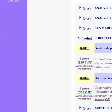
ANALYSE 
(
plus
)
ANALYSE 
(
plus
)
LES MARC
(
plus
)
PORTEFEU
(
moins
)
BA013
Gestion de p
2 jours
Connaître le
1150 € HT
d'un équilibr
Dates de stage
obligataire.
Inscription
BA049
Découverte 
Comprendre l
3 jours
l’évolution d
1550 € HT
compétent, p
Dates de stage
Inscription
formation
PdF.
AUDIT ET 
(
plus
)