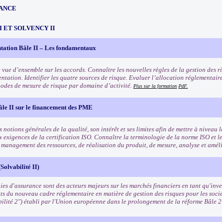
ANCE
III ET SOLVENCY II
tation Bâle II – Les fondamentaux
 vue d’ensemble sur les accords. Connaître les nouvelles règles de la gestion des ri
ntation. Identifier les quatre sources de risque. Evaluer l’allocation réglementair
odes de mesure de risque par domaine d’activité.
Plus sur la formation
PdF.
âle II sur le financement des PME
 notions générales de la qualité, son intérêt et ses limites afin de mettre à niveau l
x exigences de la certification ISO. Connaître la terminologie de la norme ISO et l
e management des ressources, de réalisation du produit, de mesure, analyse et amél
Solvabilité II)
es d'assurance sont des acteurs majeurs sur les marchés financiers en tant qu'inves
ts du nouveau cadre réglementaire en matière de gestion des risques pour les soci
bilité 2") établi par l'Union européenne dans le prolongement de la réforme Bâle 