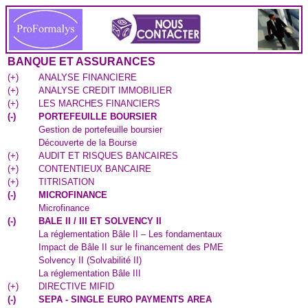
BANQUE ET ASSURANCES
(
+
)
ANALYSE FINANCIERE
(
+
)
ANALYSE CREDIT IMMOBILIER
(
+
)
LES MARCHES FINANCIERS
(
-
)
PORTEFEUILLE BOURSIER
Gestion de portefeuille boursier
Découverte de la Bourse
(
+
)
AUDIT ET RISQUES BANCAIRES
(
+
)
CONTENTIEUX BANCAIRE
(
+
)
TITRISATION
(
-
)
MICROFINANCE
Microfinance
(
-
)
BALE II / III ET SOLVENCY II
La réglementation Bâle II – Les fondamentaux
Impact de Bâle II sur le financement des PME
Solvency II (Solvabilité II)
La réglementation Bâle III
(
+
)
DIRECTIVE MIFID
(
-
)
SEPA - SINGLE EURO PAYMENTS AREA