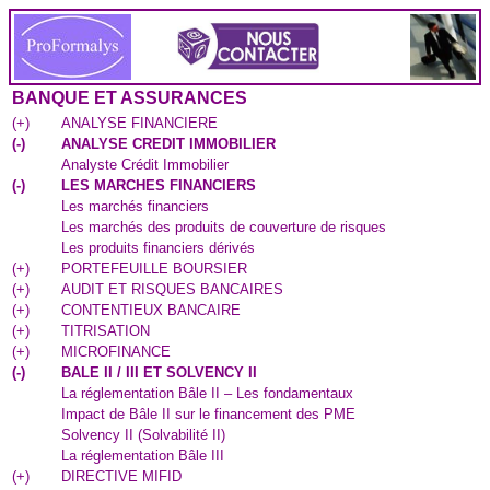
BANQUE ET ASSURANCES
(
+
)
ANALYSE FINANCIERE
(
-
)
ANALYSE CREDIT IMMOBILIER
Analyste Crédit Immobilier
(
-
)
LES MARCHES FINANCIERS
Les marchés financiers
Les marchés des produits de couverture de risques
Les produits financiers dérivés
(
+
)
PORTEFEUILLE BOURSIER
(
+
)
AUDIT ET RISQUES BANCAIRES
(
+
)
CONTENTIEUX BANCAIRE
(
+
)
TITRISATION
(
+
)
MICROFINANCE
(
-
)
BALE II / III ET SOLVENCY II
La réglementation Bâle II – Les fondamentaux
Impact de Bâle II sur le financement des PME
Solvency II (Solvabilité II)
La réglementation Bâle III
(
+
)
DIRECTIVE MIFID