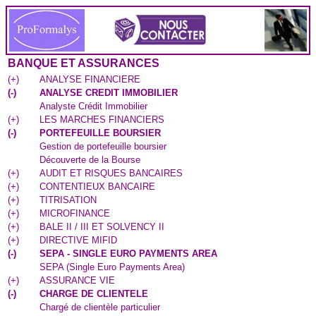
BANQUE ET ASSURANCES
(
+
)
ANALYSE FINANCIERE
(
-
)
ANALYSE CREDIT IMMOBILIER
Analyste Crédit Immobilier
(
+
)
LES MARCHES FINANCIERS
(
-
)
PORTEFEUILLE BOURSIER
Gestion de portefeuille boursier
Découverte de la Bourse
(
+
)
AUDIT ET RISQUES BANCAIRES
(
+
)
CONTENTIEUX BANCAIRE
(
+
)
TITRISATION
(
+
)
MICROFINANCE
(
+
)
BALE II / III ET SOLVENCY II
(
+
)
DIRECTIVE MIFID
(
-
)
SEPA - SINGLE EURO PAYMENTS AREA
SEPA (Single Euro Payments Area)
(
+
)
ASSURANCE VIE
(
-
)
CHARGE DE CLIENTELE
Chargé de clientèle particulier