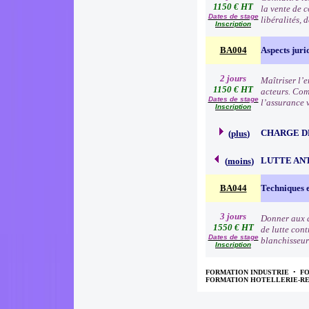
1150 € HT
la vente de 
Dates de stage
libéralités, 
Inscription
BA004
Aspects juri
2 jours
Maîtriser l’e
1150 € HT
acteurs. Comp
Dates de stage
l’assurance 
Inscription
CHARGE D
(
plus
)
LUTTE AN
(
moins
)
BA044
Techniques e
3 jours
Donner aux a
1550 € HT
de lutte cont
Dates de stage
blanchisseur
Inscription
FORMATION INDUSTRIE
•
F
FORMATION HOTELLERIE-R