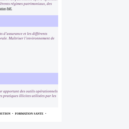
férents régimes patrimoniaux, des
ation
PdF.
ts d’assurance et les différents
sorale. Maîtriser l’environnement de
r apportant des outils opérationnels
pratiques illicites utilisées par les
BUTION
•
FORMATION SANTE
•