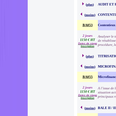
AUDIT ET 
(
plus
)
CONTENTI
(
moins
)
BA053
Contentieux
2 jours
Analyser le 
1150 € HT
de rétabliss
Dates de stage
procédure, l
Inscription
TITRISATI
(
plus
)
MICROFIN
(
moins
)
BA055
Microfinanc
2 jours
A l’issue de
1150 € HT
situation act
Dates de stage
principaux r
Inscription
BALE II / 
(
moins
)