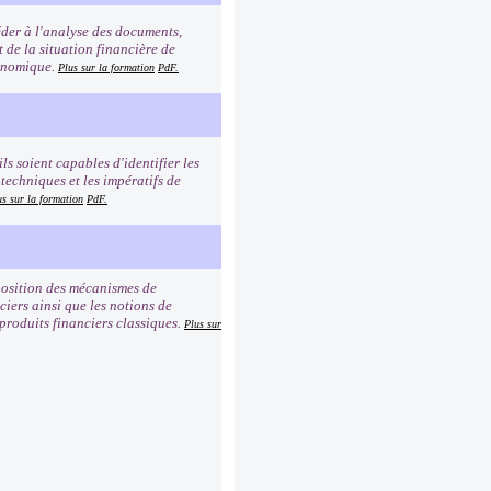
éder à l'analyse des documents,
t de la situation financière de
conomique.
Plus sur la formation
PdF.
ls soient capables d'identifier les
 techniques et les impératifs de
us sur la formation
PdF.
mposition des mécanismes de
iers ainsi que les notions de
 produits financiers classiques.
Plus sur