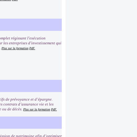
mplet régissant l'exécution
r les entreprises d'investissement qui
.
Plus sur la formation
PdF.
tifs de prévoyance et d’épargne.
s contrats d’assurance vie et les
ie ou de décès.
Plus sur la formation
PdF.
mission de patrimoine afin d’optimiser