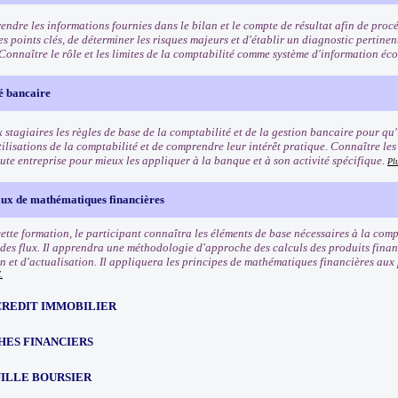
ndre les informations fournies dans le bilan et le compte de résultat afin de proc
les points clés, de déterminer les risques majeurs et d'établir un diagnostic pertinen
. Connaître le rôle et les limites de la comptabilité comme système d'information é
é bancaire
stagiaires les règles de base de la comptabilité et de la gestion bancaire pour qu'i
tilisations de la comptabilité et de comprendre leur intérêt pratique. Connaître les
ute entreprise pour mieux les appliquer à la banque et à son activité spécifique.
Pl
x de mathématiques financières
 cette formation, le participant connaîtra les éléments de base nécessaires à la co
 des flux. Il apprendra une méthodologie d'approche des calculs des produits financ
on et d'actualisation. Il appliquera les principes de mathématiques financières aux
.
CREDIT IMMOBILIER
HES FINANCIERS
ILLE BOURSIER