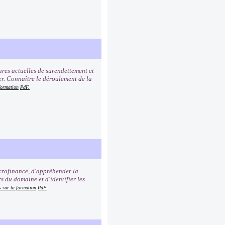
ures actuelles de surendettement et
er. Connaître le déroulement de la
formation
PdF.
icrofinance, d'appréhender la
s du domaine et d'identifier les
s sur la formation
PdF.