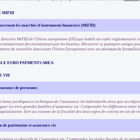
 MIFID
ncernant les marchés d'instruments financiers (MiFID)
 directive MiFID de l'Union européenne (UE) qui établit un cadre réglementaire co
s transactions des investisseurs par les bourses. Découvrir ce passeport unique pou
rmettre de travailler dans toute l'Union Européenne avec un minimum de formalités
NGLE EURO PAYMENTS AREA
E VIE
ssurance de personnes
s bases juridiques et techniques de l’assurance vie individuelle ainsi que ses objec
guer les trois grandes familles d’assurance vie. Comprendre les différences entre le
apitalisation. Etre au courant de la fiscalité des deux types de contrat en cas de v
 de patrimoine et assurance vie
 enjeux et objectifs de l’assurance vie. Comprendre les règles fiscales de la trans