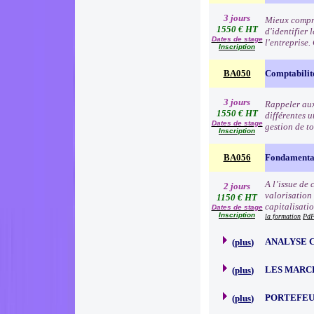
3 jours
Mieux compre
1550 € HT
d'identifier 
Dates de stage
l'entreprise
Inscription
BA050
Comptabilit
3 jours
Rappeler aux 
1550 € HT
différentes u
Dates de stage
gestion de to
Inscription
BA056
Fondamentau
A l’issue de
2 jours
valorisation
1150 € HT
capitalisati
Dates de stage
Inscription
la formation
PdF
ANALYSE 
(
plus
)
LES MARC
(
plus
)
PORTEFEU
(
plus
)