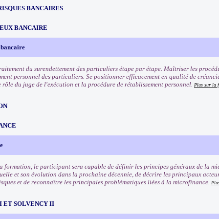
RISQUES BANCAIRES
EUX BANCAIRE
 bancaire
traitement du surendettement des particuliers étape par étape. Maîtriser les procéd
ement personnel des particuliers. Se positionner efficacement en qualité de créanci
e rôle du juge de l'exécution et la procédure de rétablissement personnel.
Plus sur la 
ON
ANCE
e
 la formation, le participant sera capable de définir les principes généraux de la m
uelle et son évolution dans la prochaine décennie, de décrire les principaux acteur
isques et de reconnaître les principales problématiques liées à la microfinance.
Plu
III ET SOLVENCY II