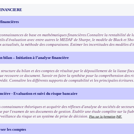
FINANCIERE
 financières
 connaissances de base en mathématiques financières.Connaître la rentabilité de la
utils d'évaluation avec entre autres le MEDAF de Sharpe, le modèle de Black et Sho
x actualisés, la méthode des comparaisons. Estimer les incertitudes des modèles d'
n bilan – Initiation à l’analyse financière
structure du bilan et des comptes de résultat par le dépouillement de la liasse fisca
ue recouvre ce document. Savoir en faire la synthèse pour la compréhension des ris
rédit. Connaître les différents supports de comptabilité et les principales écritures
ncière - Evaluation et suivi du risque bancaire
 connaissance théoriques et acquérir des réflexes d'analyse de sociétés de secteurs
se par l'examen de ses documents de gestion. Etablir une étude complète sur la fiab
rveillance du risque et un système de prise de décision.
Plus sur la formation
PdF.
yser les comptes