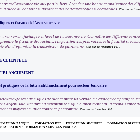
contrats d’assurance vie aux particuliers. Acquérir une bonne connaissance des dif
de la place du conjoint survivant et des nouvelles règles successorales.
Plus sur la form
diques et fiscaux de l’assurance vie
nvironnement juridique et fiscal de l’assurance vie. Connaître les différents contra
rendre la fiscalité des rachats, l'imposition des plus values et la fiscalité succes
vie afin d’optimiser la transmission du patrimoine.
Plus sur la formation
PdF.
E CLIENTELE
TIBLANCHIMENT
t pratiques de la lutte antiblanchiment pour secteur bancaire
cteurs exposés aux risques de blanchiment un véritable avantage compétitif en leu
re l’argent sale. Réduire au maximum le risque blanchiment par la connaissance des 
s et des moyens de lutter contre ce phénomène.
Plus sur la formation
PdF.
ORMATION BANQUE
•
FORMATION BTP
•
FORMATION SECURITE
•
FORMATION DISTRI
ESTAURATION
•
FORMATION SERVICES PUBLICS