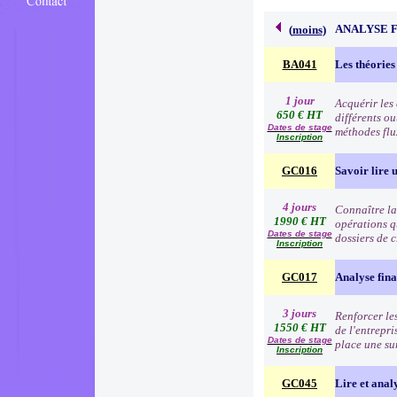
ANALYSE 
(
moins
)
BA041
Les théories
1 jour
Acquérir les
650 € HT
différents o
Dates de stage
méthodes flu
Inscription
GC016
Savoir lire u
4 jours
Connaître la 
1990 € HT
opérations q
Dates de stage
dossiers de c
Inscription
GC017
Analyse fina
3 jours
Renforcer les
1550 € HT
de l'entrepri
Dates de stage
place une su
Inscription
GC045
Lire et anal