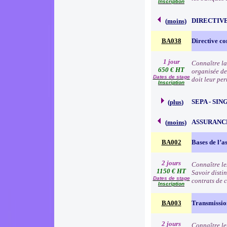
Inscription
DIRECTIVE
(
moins
)
BA038
Directive co
1 jour
Connaître la
650 € HT
organisée de
Dates de stage
doit leur pe
Inscription
SEPA - SI
(
plus
)
ASSURANC
(
moins
)
BA002
Bases de l’a
2 jours
Connaître le
1150 € HT
Savoir distin
Dates de stage
contrats de c
Inscription
BA003
Transmission
2 jours
Connaître les