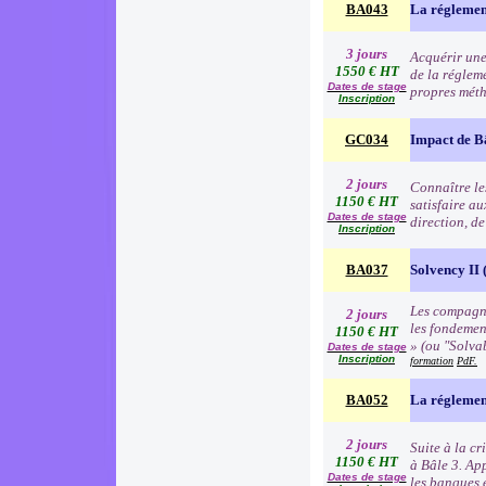
BA043
La réglemen
3 jours
Acquérir une
1550 € HT
de la régleme
Dates de stage
propres méth
Inscription
GC034
Impact de B
2 jours
Connaître les
1150 € HT
satisfaire au
Dates de stage
direction, d
Inscription
BA037
Solvency II (
Les compagni
2 jours
les fondemen
1150 € HT
» (ou "Solva
Dates de stage
Inscription
formation
PdF.
BA052
La réglemen
2 jours
Suite à la c
1150 € HT
à Bâle 3. Ap
Dates de stage
les banques e