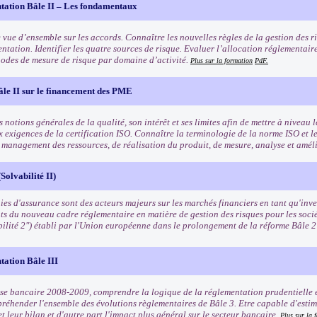
tation Bâle II – Les fondamentaux
 vue d’ensemble sur les accords. Connaître les nouvelles règles de la gestion des ri
ntation. Identifier les quatre sources de risque. Evaluer l’allocation réglementair
odes de mesure de risque par domaine d’activité.
Plus sur la formation
PdF.
âle II sur le financement des PME
 notions générales de la qualité, son intérêt et ses limites afin de mettre à niveau l
x exigences de la certification ISO. Connaître la terminologie de la norme ISO et l
e management des ressources, de réalisation du produit, de mesure, analyse et amél
Solvabilité II)
es d'assurance sont des acteurs majeurs sur les marchés financiers en tant qu'inves
ts du nouveau cadre réglementaire en matière de gestion des risques pour les soci
bilité 2") établi par l'Union européenne dans le prolongement de la réforme Bâle 
tation Bâle III
rise bancaire 2008-2009, comprendre la logique de la réglementation prudentielle e
préhender l'ensemble des évolutions règlementaires de Bâle 3. Etre capable d'estim
t leur bilan et d'autre part l'impact plus général sur le secteur bancaire.
Plus sur la 