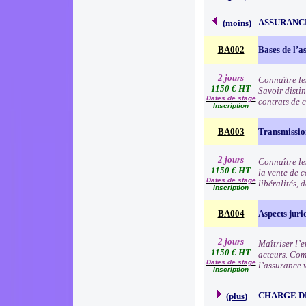
ASSURANC
(
moins
)
BA002
Bases de l’a
2 jours
Connaître le
1150 € HT
Savoir distin
Dates de stage
contrats de c
Inscription
BA003
Transmission
2 jours
Connaître les
1150 € HT
la vente de 
Dates de stage
libéralités, 
Inscription
BA004
Aspects juri
2 jours
Maîtriser l’e
1150 € HT
acteurs. Comp
Dates de stage
l’assurance 
Inscription
CHARGE D
(
plus
)