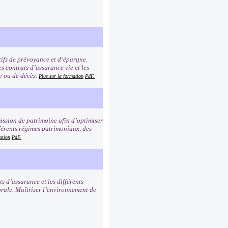
tifs de prévoyance et d’épargne.
s contrats d’assurance vie et les
ie ou de décès.
Plus sur la formation
PdF.
mission de patrimoine afin d’optimiser
férents régimes patrimoniaux, des
ation
PdF.
ts d’assurance et les différents
sorale. Maîtriser l’environnement de