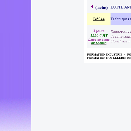
LUTTE AN
(
moins
)
BA044
Techniques e
3 jours
Donner aux a
1550 € HT
de lutte cont
Dates de stage
blanchisseur
Inscription
FORMATION INDUSTRIE
•
F
FORMATION HOTELLERIE-R