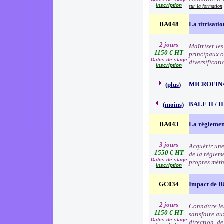
Inscription
sur la formation
BA048
La titrisati
2 jours
Maîtriser le
1150 € HT
principaux ou
Dates de stage
diversificati
Inscription
MICROFIN
(
plus
)
BALE II / 
(
moins
)
BA043
La réglemen
3 jours
Acquérir une
1550 € HT
de la régleme
Dates de stage
propres méth
Inscription
GC034
Impact de B
2 jours
Connaître les
1150 € HT
satisfaire au
Dates de stage
direction, d