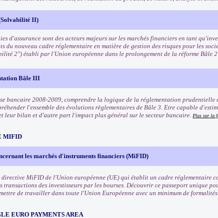
Solvabilité II)
es d'assurance sont des acteurs majeurs sur les marchés financiers en tant qu'inves
ts du nouveau cadre réglementaire en matière de gestion des risques pour les soci
bilité 2") établi par l'Union européenne dans le prolongement de la réforme Bâle 
tation Bâle III
rise bancaire 2008-2009, comprendre la logique de la réglementation prudentielle e
préhender l'ensemble des évolutions règlementaires de Bâle 3. Etre capable d'estim
t leur bilan et d'autre part l'impact plus général sur le secteur bancaire.
Plus sur la 
 MIFID
ncernant les marchés d'instruments financiers (MiFID)
 directive MiFID de l'Union européenne (UE) qui établit un cadre réglementaire co
s transactions des investisseurs par les bourses. Découvrir ce passeport unique pou
rmettre de travailler dans toute l'Union Européenne avec un minimum de formalités
NGLE EURO PAYMENTS AREA