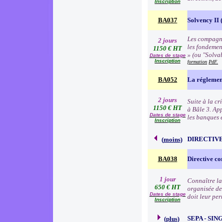
Inscription
BA037
Solvency II (
Les compagni
2 jours
les fondemen
1150 € HT
» (ou "Solva
Dates de stage
Inscription
formation
PdF.
BA052
La réglemen
2 jours
Suite à la c
1150 € HT
à Bâle 3. Ap
Dates de stage
les banques e
Inscription
DIRECTIVE
(
moins
)
BA038
Directive co
1 jour
Connaître la
650 € HT
organisée de
Dates de stage
doit leur pe
Inscription
SEPA - SI
(
plus
)