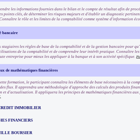
ndre les informations fournies dans le bilan et le compte de résultat afin de proc
les points clés, de déterminer les risques majeurs et d'établir un diagnostic pertinen
. Connaître le rôle et les limites de la comptabilité comme système d'information é
é bancaire
stagiaires les règles de base de la comptabilité et de la gestion bancaire pour qu'i
tilisations de la comptabilité et de comprendre leur intérêt pratique. Connaître les
ute entreprise pour mieux les appliquer à la banque et à son activité spécifique.
Pl
x de mathématiques financières
 cette formation, le participant connaîtra les éléments de base nécessaires à la co
 des flux. Il apprendra une méthodologie d'approche des calculs des produits financ
on et d'actualisation. Il appliquera les principes de mathématiques financières aux
.
CREDIT IMMOBILIER
HES FINANCIERS
ILLE BOURSIER