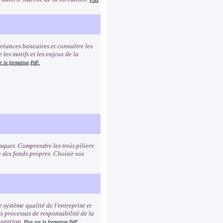
créances bancaires et connaître les
les motifs et les enjeux de la
r la formation
PdF.
sques. Comprendre les trois piliers
e des fonds propres. Choisir vos
e système qualité de l'entreprise et
es processus de responsabilité de la
ioration.
Plus sur la formation
PdF.