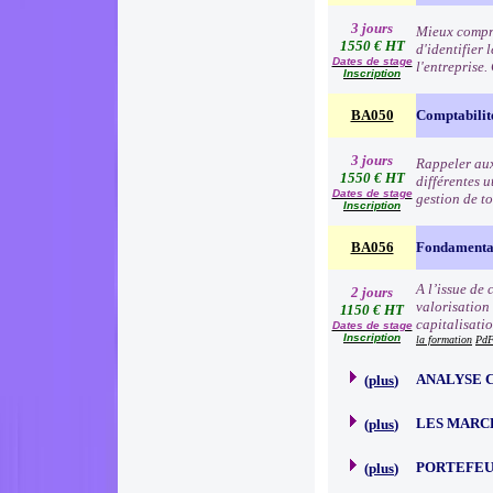
3 jours
Mieux compre
1550 € HT
d'identifier 
Dates de stage
l'entreprise
Inscription
BA050
Comptabilit
3 jours
Rappeler aux 
1550 € HT
différentes u
Dates de stage
gestion de to
Inscription
BA056
Fondamentau
A l’issue de
2 jours
valorisation
1150 € HT
capitalisati
Dates de stage
Inscription
la formation
PdF
ANALYSE 
(
plus
)
LES MARC
(
plus
)
PORTEFEU
(
plus
)