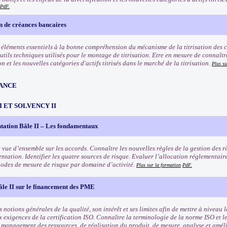
PdF.
on de créances bancaires
s éléments essentiels à la bonne compréhension du mécanisme de la titrisation des 
tils techniques utilisés pour le montage de titrisation. Etre en mesure de connaître 
on et les nouvelles catégories d'actifs titrisés dans le marché de la titrisation.
Plus su
ANCE
III ET SOLVENCY II
tation Bâle II – Les fondamentaux
 vue d’ensemble sur les accords. Connaître les nouvelles règles de la gestion des ri
ntation. Identifier les quatre sources de risque. Evaluer l’allocation réglementair
odes de mesure de risque par domaine d’activité.
Plus sur la formation
PdF.
âle II sur le financement des PME
 notions générales de la qualité, son intérêt et ses limites afin de mettre à niveau l
x exigences de la certification ISO. Connaître la terminologie de la norme ISO et l
e management des ressources, de réalisation du produit, de mesure, analyse et amél