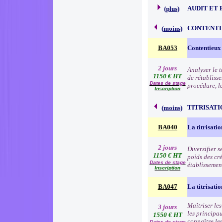
AUDIT ET 
(
plus
)
CONTENTI
(
moins
)
BA053
Contentieux
2 jours
Analyser le 
1150 € HT
de rétabliss
Dates de stage
procédure, l
Inscription
TITRISATI
(
moins
)
BA040
La titrisatio
2 jours
Diversifier s
1150 € HT
poids des cré
Dates de stage
établissemen
Inscription
BA047
La titrisati
Maîtriser le
3 jours
les principau
1550 € HT
connaître les
Dates de stage