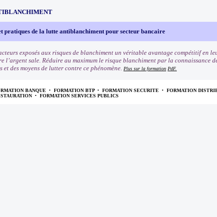
TIBLANCHIMENT
t pratiques de la lutte antiblanchiment pour secteur bancaire
cteurs exposés aux risques de blanchiment un véritable avantage compétitif en leu
re l’argent sale. Réduire au maximum le risque blanchiment par la connaissance des 
s et des moyens de lutter contre ce phénomène.
Plus sur la formation
PdF.
ORMATION BANQUE
•
FORMATION BTP
•
FORMATION SECURITE
•
FORMATION DISTRI
ESTAURATION
•
FORMATION SERVICES PUBLICS