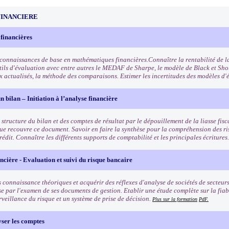
FINANCIERE
 financières
 connaissances de base en mathématiques financières.Connaître la rentabilité de la
utils d'évaluation avec entre autres le MEDAF de Sharpe, le modèle de Black et Sho
x actualisés, la méthode des comparaisons. Estimer les incertitudes des modèles d'
n bilan – Initiation à l’analyse financière
structure du bilan et des comptes de résultat par le dépouillement de la liasse fisca
ue recouvre ce document. Savoir en faire la synthèse pour la compréhension des ris
rédit. Connaître les différents supports de comptabilité et les principales écritures
ncière - Evaluation et suivi du risque bancaire
 connaissance théoriques et acquérir des réflexes d'analyse de sociétés de secteurs
se par l'examen de ses documents de gestion. Etablir une étude complète sur la fiab
rveillance du risque et un système de prise de décision.
Plus sur la formation
PdF.
yser les comptes