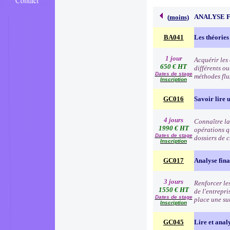
ANALYSE 
(
moins
)
BA041
Les théories
1 jour
Acquérir les
650 € HT
différents o
Dates de stage
méthodes flu
Inscription
GC016
Savoir lire u
4 jours
Connaître la 
1990 € HT
opérations q
Dates de stage
dossiers de c
Inscription
GC017
Analyse fina
3 jours
Renforcer les
1550 € HT
de l'entrepri
Dates de stage
place une su
Inscription
GC045
Lire et anal