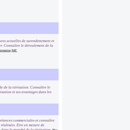
ures actuelles de surendettement et
er. Connaître le déroulement de la
formation
PdF.
e de la titrisation. Connaître le
risation et ses avantages dans les
 créances commerciales et connaître
 réalisées. Etre en mesure de
és dans le marché de la titrisation.
Plus