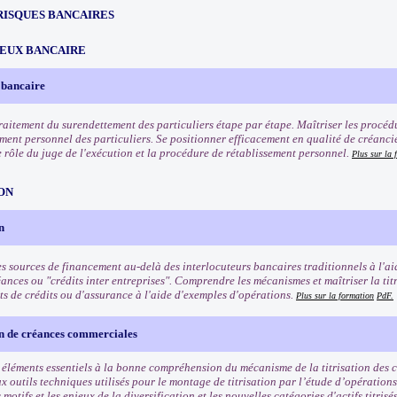
RISQUES BANCAIRES
EUX BANCAIRE
 bancaire
traitement du surendettement des particuliers étape par étape. Maîtriser les procéd
ement personnel des particuliers. Se positionner efficacement en qualité de créanci
e rôle du juge de l'exécution et la procédure de rétablissement personnel.
Plus sur la 
ON
n
es sources de financement au-delà des interlocuteurs bancaires traditionnels à l'aid
ances ou "crédits inter entreprises". Comprendre les mécanismes et maîtriser la tit
ts de crédits ou d'assurance à l'aide d'exemples d'opérations.
Plus sur la formation
PdF.
on de créances commerciales
s éléments essentiels à la bonne compréhension du mécanisme de la titrisation des
x outils techniques utilisés pour le montage de titrisation par l’étude d’opérations
 motifs et les enjeux de la diversification et les nouvelles catégories d'actifs titris