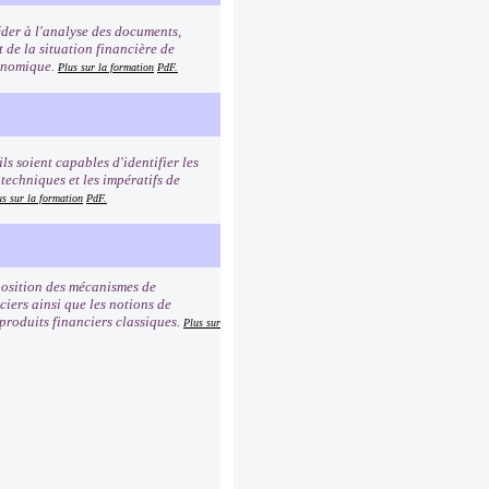
éder à l'analyse des documents,
t de la situation financière de
conomique.
Plus sur la formation
PdF.
ls soient capables d'identifier les
 techniques et les impératifs de
us sur la formation
PdF.
mposition des mécanismes de
iers ainsi que les notions de
 produits financiers classiques.
Plus sur