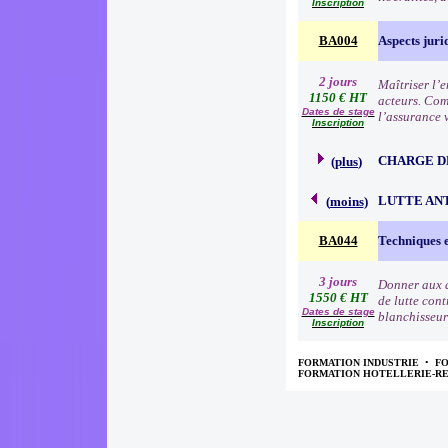
Inscription
BA004
Aspects juri
2 jours
Maîtriser l’e
1150 € HT
acteurs. Comp
Dates de stage
l’assurance 
Inscription
CHARGE D
(
plus
)
LUTTE AN
(
moins
)
BA044
Techniques e
3 jours
Donner aux a
1550 € HT
de lutte cont
Dates de stage
blanchisseur
Inscription
FORMATION INDUSTRIE
•
F
FORMATION HOTELLERIE-R