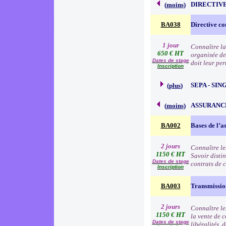
DIRECTIVE
(
moins
)
BA038
Directive co
1 jour
Connaître la
650 € HT
organisée de
Dates de stage
doit leur pe
Inscription
SEPA - SI
(
plus
)
ASSURANC
(
moins
)
BA002
Bases de l’a
2 jours
Connaître le
1150 € HT
Savoir distin
Dates de stage
contrats de c
Inscription
BA003
Transmission
2 jours
Connaître les
1150 € HT
la vente de 
Dates de stage
libéralités, 