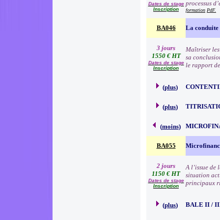
processus d’é
Dates de stage
Inscription
formation
PdF.
BA046
La conduite 
3 jours
Maîtriser le
1550 € HT
sa conclusion
Dates de stage
le rapport de
Inscription
CONTENTI
(
plus
)
TITRISATI
(
plus
)
MICROFIN
(
moins
)
BA055
Microfinanc
2 jours
A l’issue de
1150 € HT
situation act
Dates de stage
principaux r
Inscription
BALE II / 
(
plus
)