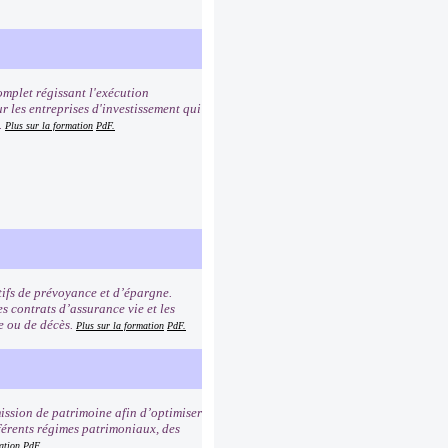
mplet régissant l'exécution
r les entreprises d'investissement qui
.
Plus sur la formation
PdF.
tifs de prévoyance et d’épargne.
s contrats d’assurance vie et les
ie ou de décès.
Plus sur la formation
PdF.
mission de patrimoine afin d’optimiser
férents régimes patrimoniaux, des
ation
PdF.