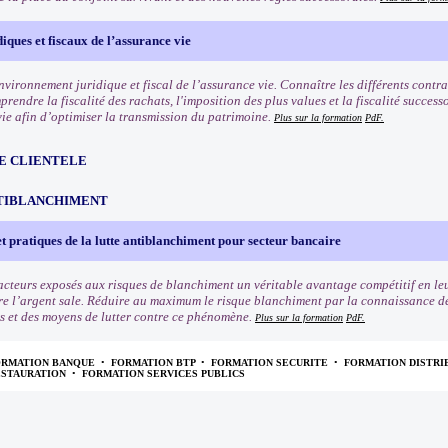
diques et fiscaux de l’assurance vie
nvironnement juridique et fiscal de l’assurance vie. Connaître les différents contra
rendre la fiscalité des rachats, l'imposition des plus values et la fiscalité succes
vie afin d’optimiser la transmission du patrimoine.
Plus sur la formation
PdF.
E CLIENTELE
TIBLANCHIMENT
t pratiques de la lutte antiblanchiment pour secteur bancaire
cteurs exposés aux risques de blanchiment un véritable avantage compétitif en leu
re l’argent sale. Réduire au maximum le risque blanchiment par la connaissance des 
s et des moyens de lutter contre ce phénomène.
Plus sur la formation
PdF.
ORMATION BANQUE
•
FORMATION BTP
•
FORMATION SECURITE
•
FORMATION DISTRI
ESTAURATION
•
FORMATION SERVICES PUBLICS