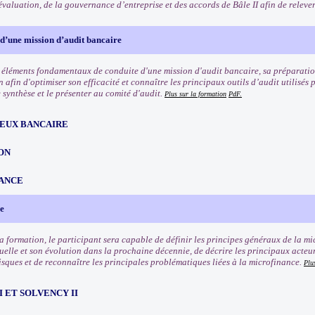
valuation, de la gouvernance d’entreprise et des accords de Bâle II afin de relever
d’une mission d’audit bancaire
s éléments fondamentaux de conduite d'une mission d'audit bancaire, sa préparation
 afin d'optimiser son efficacité et connaître les principaux outils d’audit utilisé
 synthèse et le présenter au comité d'audit.
Plus sur la formation
PdF.
EUX BANCAIRE
ON
ANCE
e
 la formation, le participant sera capable de définir les principes généraux de la m
uelle et son évolution dans la prochaine décennie, de décrire les principaux acteur
isques et de reconnaître les principales problématiques liées à la microfinance.
Plu
III ET SOLVENCY II