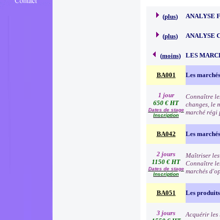
ANALYSE 
(
plus
)
ANALYSE 
(
plus
)
LES MARC
(
moins
)
BA001
Les marchés
1 jour
Connaître le
650 € HT
changes, le 
Dates de stage
marché régi p
Inscription
BA042
Les marchés 
2 jours
Maîtriser les
1150 € HT
Connaître les
Dates de stage
marchés d'o
Inscription
BA051
Les produits
3 jours
Acquérir les 