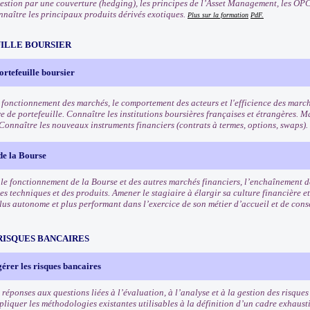
 gestion par une couverture (hedging), les principes de l’Asset Management, les OPC
nnaître les principaux produits dérivés exotiques.
Plus sur la formation
PdF.
ILLE BOURSIER
ortefeuille boursier
 fonctionnement des marchés, le comportement des acteurs et l'efficience des march
e de portefeuille. Connaître les institutions boursières françaises et étrangères. Ma
 Connaître les nouveaux instruments financiers (contrats à termes, options, swaps).
de la Bourse
e fonctionnement de la Bourse et des autres marchés financiers, l’enchaînement des
es techniques et des produits. Amener le stagiaire à élargir sa culture financière et
lus autonome et plus performant dans l’exercice de son métier d’accueil et de conse
RISQUES BANCAIRES
gérer les risques bancaires
réponses aux questions liées à l’évaluation, à l’analyse et à la gestion des risques 
liquer les méthodologies existantes utilisables à la définition d’un cadre exhausti