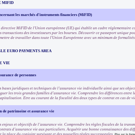
 MIFID
ncernant les marchés d'instruments financiers (MiFID)
 directive MiFID de l'Union européenne (UE) qui établit un cadre réglementaire co
s transactions des investisseurs par les bourses. Découvrir ce passeport unique pou
rmettre de travailler dans toute l'Union Européenne avec un minimum de formalités
NGLE EURO PAYMENTS AREA
E VIE
ssurance de personnes
s bases juridiques et techniques de l’assurance vie individuelle ainsi que ses objec
guer les trois grandes familles d’assurance vie. Comprendre les différences entre le
apitalisation. Etre au courant de la fiscalité des deux types de contrat en cas de v
 de patrimoine et assurance vie
 enjeux et objectifs de l’assurance vie. Comprendre les règles fiscales de la trans
contrats d’assurance vie aux particuliers. Acquérir une bonne connaissance des dif
de la place du conjoint survivant et des nouvelles règles successorales.
Plus sur la form