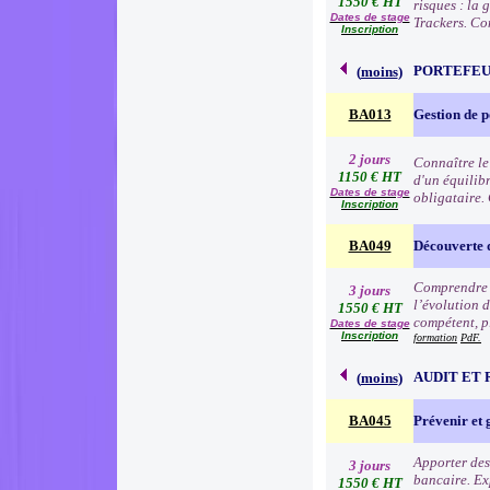
1550 € HT
risques : la
Dates de stage
Trackers. Co
Inscription
PORTEFEU
(
moins
)
BA013
Gestion de p
2 jours
Connaître le
1150 € HT
d'un équilibr
Dates de stage
obligataire.
Inscription
BA049
Découverte 
Comprendre l
3 jours
l’évolution d
1550 € HT
compétent, p
Dates de stage
Inscription
formation
PdF.
AUDIT ET 
(
moins
)
BA045
Prévenir et 
Apporter des 
3 jours
bancaire. Exp
1550 € HT