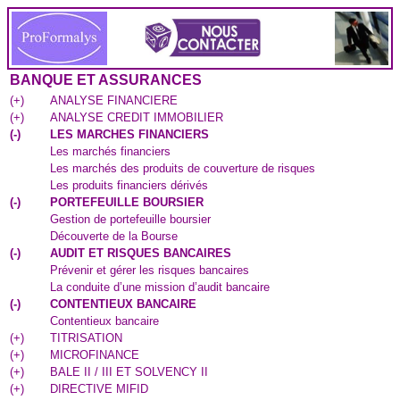
BANQUE ET ASSURANCES
(
+
)
ANALYSE FINANCIERE
(
+
)
ANALYSE CREDIT IMMOBILIER
(
-
)
LES MARCHES FINANCIERS
Les marchés financiers
Les marchés des produits de couverture de risques
Les produits financiers dérivés
(
-
)
PORTEFEUILLE BOURSIER
Gestion de portefeuille boursier
Découverte de la Bourse
(
-
)
AUDIT ET RISQUES BANCAIRES
Prévenir et gérer les risques bancaires
La conduite d’une mission d’audit bancaire
(
-
)
CONTENTIEUX BANCAIRE
Contentieux bancaire
(
+
)
TITRISATION
(
+
)
MICROFINANCE
(
+
)
BALE II / III ET SOLVENCY II
(
+
)
DIRECTIVE MIFID