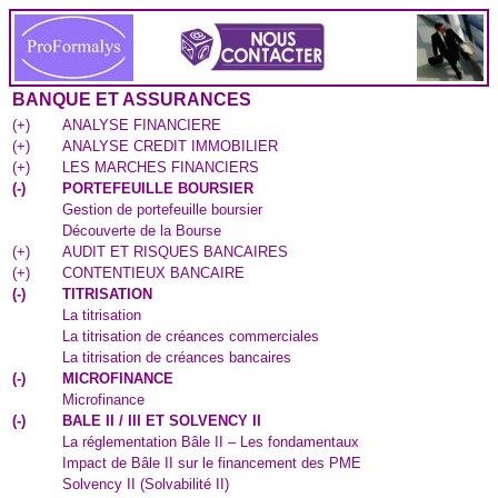
BANQUE ET ASSURANCES
(
+
)
ANALYSE FINANCIERE
(
+
)
ANALYSE CREDIT IMMOBILIER
(
+
)
LES MARCHES FINANCIERS
(
-
)
PORTEFEUILLE BOURSIER
Gestion de portefeuille boursier
Découverte de la Bourse
(
+
)
AUDIT ET RISQUES BANCAIRES
(
+
)
CONTENTIEUX BANCAIRE
(
-
)
TITRISATION
La titrisation
La titrisation de créances commerciales
La titrisation de créances bancaires
(
-
)
MICROFINANCE
Microfinance
(
-
)
BALE II / III ET SOLVENCY II
La réglementation Bâle II – Les fondamentaux
Impact de Bâle II sur le financement des PME
Solvency II (Solvabilité II)