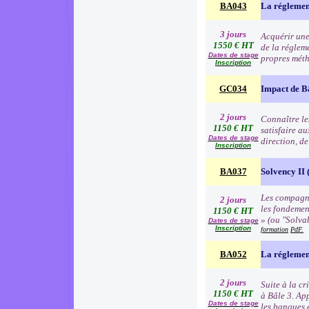
BA043
La réglemen
3 jours
Acquérir une
1550 € HT
de la régleme
Dates de stage
propres méth
Inscription
GC034
Impact de B
2 jours
Connaître les
1150 € HT
satisfaire au
Dates de stage
direction, d
Inscription
BA037
Solvency II (
Les compagni
2 jours
les fondemen
1150 € HT
» (ou "Solva
Dates de stage
Inscription
formation
PdF.
BA052
La réglemen
2 jours
Suite à la c
1150 € HT
à Bâle 3. Ap
Dates de stage
les banques e