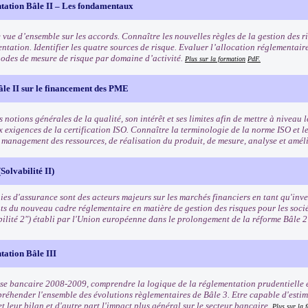
tation Bâle II – Les fondamentaux
 vue d’ensemble sur les accords. Connaître les nouvelles règles de la gestion des ri
ntation. Identifier les quatre sources de risque. Evaluer l’allocation réglementair
odes de mesure de risque par domaine d’activité.
Plus sur la formation
PdF.
âle II sur le financement des PME
 notions générales de la qualité, son intérêt et ses limites afin de mettre à niveau l
x exigences de la certification ISO. Connaître la terminologie de la norme ISO et l
e management des ressources, de réalisation du produit, de mesure, analyse et amél
Solvabilité II)
es d'assurance sont des acteurs majeurs sur les marchés financiers en tant qu'inves
ts du nouveau cadre réglementaire en matière de gestion des risques pour les soci
bilité 2") établi par l'Union européenne dans le prolongement de la réforme Bâle 
tation Bâle III
rise bancaire 2008-2009, comprendre la logique de la réglementation prudentielle e
préhender l'ensemble des évolutions règlementaires de Bâle 3. Etre capable d'estim
t leur bilan et d'autre part l'impact plus général sur le secteur bancaire.
Plus sur la 