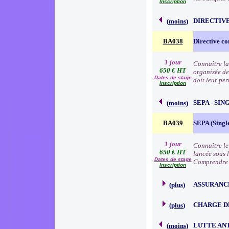
Inscription
DIRECTIVE
(
moins
)
BA038
Directive co
1 jour
Connaître la
650 € HT
organisée de
Dates de stage
doit leur pe
Inscription
SEPA - SI
(
moins
)
BA039
SEPA (Singl
1 jour
Connaître le
650 € HT
lancée sous 
Dates de stage
Comprendre 
Inscription
ASSURANC
(
plus
)
CHARGE D
(
plus
)
LUTTE AN
(
moins
)