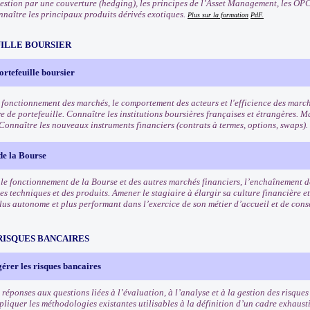
 gestion par une couverture (hedging), les principes de l’Asset Management, les OPC
nnaître les principaux produits dérivés exotiques.
Plus sur la formation
PdF.
ILLE BOURSIER
ortefeuille boursier
 fonctionnement des marchés, le comportement des acteurs et l'efficience des march
e de portefeuille. Connaître les institutions boursières françaises et étrangères. Ma
 Connaître les nouveaux instruments financiers (contrats à termes, options, swaps).
de la Bourse
e fonctionnement de la Bourse et des autres marchés financiers, l’enchaînement des
es techniques et des produits. Amener le stagiaire à élargir sa culture financière et
lus autonome et plus performant dans l’exercice de son métier d’accueil et de conse
RISQUES BANCAIRES
gérer les risques bancaires
réponses aux questions liées à l’évaluation, à l’analyse et à la gestion des risques 
liquer les méthodologies existantes utilisables à la définition d’un cadre exhausti