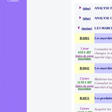
ANALYSE 
(
plus
)
ANALYSE 
(
plus
)
LES MARC
(
moins
)
BA001
Les marchés
1 jour
Connaître le
650 € HT
changes, le 
Dates de stage
marché régi p
Inscription
BA042
Les marchés 
2 jours
Maîtriser les
1150 € HT
Connaître les
Dates de stage
marchés d'o
Inscription
BA051
Les produits
3 jours
Acquérir les 