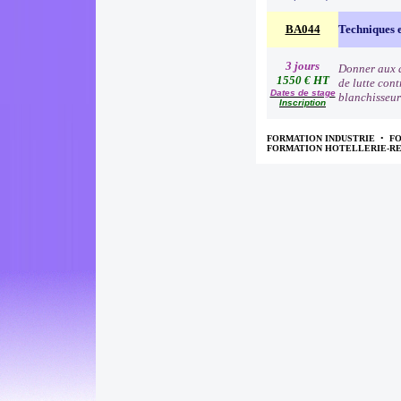
BA044
Techniques e
3 jours
Donner aux a
1550 € HT
de lutte cont
Dates de stage
blanchisseur
Inscription
FORMATION INDUSTRIE
•
F
FORMATION HOTELLERIE-R